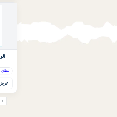
الو
النطاق:
عرض 
‹