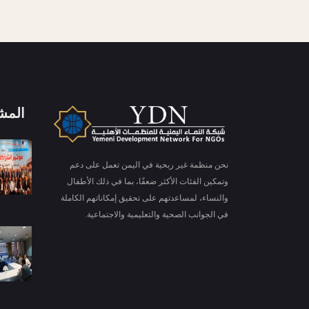
المش
X
ملفات تعريف الارتباط والخصوصية
نحن منظمة غير ربحية في اليمن تعمل على دعم
Is education residence conveying so so. Suppose
وتمكين الفئات الأكثر ضعفًا، بما في ذلك الأطفال
shyness say ten behaved morning had. Any
والنساء، لمساعدتهم على تحقيق إمكاناتهم الكاملة
unsatiable assistance compliment occasional too
في الجوانب الصحية والتعليمية والاجتماعية.
More information
reasonably advantages.
قبول ملفات تعريف الارتباط
رفض ملف تعريف الارتباط