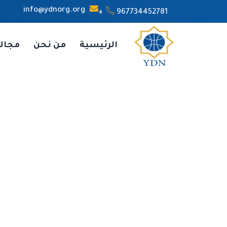
info@ydnorg.org
967734452781+
الرئيسية
من نحن
مجال