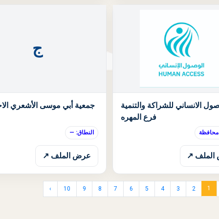
ج
الحالة: قيد الانتظار
صول الانساني للشراكة والتنمية
جمعية أبي موسى الأشعري الاج
فرع المهره
 محافظة
النطاق: —
الملف ↗
عرض الملف ↗
1
›
10
9
8
7
6
5
4
3
2