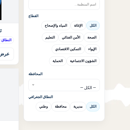
القطاع
الكل
الإغاثة
المياه والإصحاح
ئ
الصحة
الأمن الغذائي
التعليم
النطاق: 
الإيواء
التمكين الاقتصادي
عرض 
الشؤون الاجتماعية
الحماية
المحافظة
— الكل —
النطاق الجغرافي
الكل
مديرية
محافظة
وطني