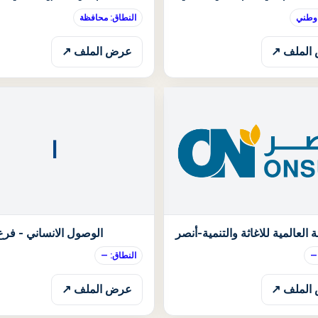
 وطني
النطاق: محافظة
الملف ↗
عرض الملف ↗
ا
الحالة: قيد الانتظار
ة العالمية للاغاثة والتنمية-أنصر
الوصول الانساني - فرع
—
النطاق: —
الملف ↗
عرض الملف ↗