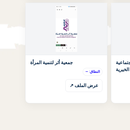
الحالة: قيد الانتظار
الحالة: قيد الان
تماعية
جمعية أثر لتنمية المرأة
الخيرية
النطاق: —
عرض الملف ↗