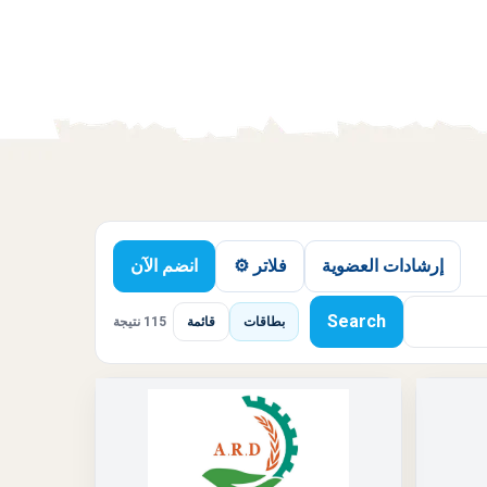
إرشادات العضوية
فلاتر ⚙️
انضم الآن
Search
بطاقات
قائمة
115 نتيجة