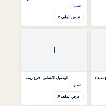
النطاق: —
عرض الملف ↗
ا
الحالة: قيد الانتظار
الحالة: قيد الان
 صنعاء
الوصول الانساني -فرع ريمة.
النطاق: —
عرض الملف ↗