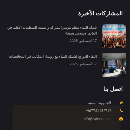
المشاركات الأخيرة
شبكة النماء تنظم مؤتمر الشراكة والتنمية للمنظمات الأهلية في
العالم الإسلامي بصنعاء
07 أغسطس 2025
اللقاء الدوري لشبكة النماء مع رؤساء المكاتب في المحافظات
07 أغسطس 2025
اتصل بنا
الجمهوية اليمنية
X
967734452718+
ملفات تعريف الارتباط والخصوصية
info@ydnorg.org
Is education residence conveying so so. Suppose
shyness say ten behaved morning had. Any