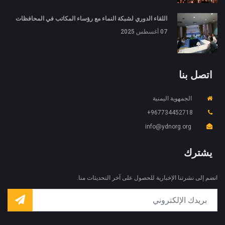
اللقاء الدوري لشبكة النماء مع رؤساء المكاتب في المحافظات
07 أغسطس 2025
اتصل بنا
الجمهوية اليمنية
967734452718+
X
ملفات تعريف الارتباط والخصوصية
info@ydnorg.org
Is education residence conveying so so. Suppose
shyness say ten behaved morning had. Any
يشترك
unsatiable assistance compliment occasional too
More information
reasonably advantages.
انضم إلى نشرتنا الإخبارية للحصول على آخر التحديثات منا.
قبول ملفات تعريف الارتباط
رفض ملف تعريف الارتباط