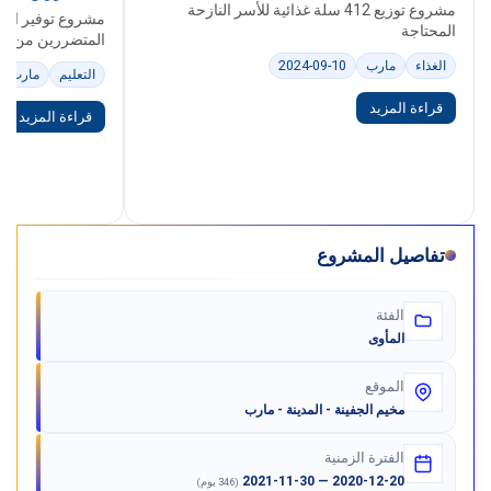
مشروع توزيع 412 سلة غذائية للأسر النازحة
مشروع توفير الوص
المحتاجة
المتضررين من الن
السميا) محافظة 
الغذاء
مارب
2024-09-10
التعليم
مارب
قراءة المزيد
قراءة المزيد
تفاصيل المشروع
الفئة
المأوى
الموقع
مخيم الجفينة - المدينة - مارب
الفترة الزمنية
2020-12-20 — 2021-11-30
(346 يوم)