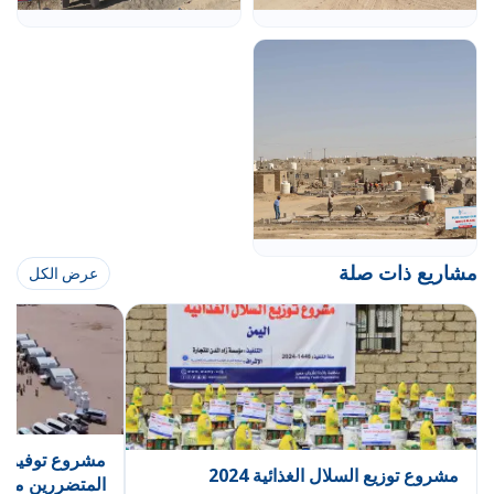
مشاريع ذات صلة
عرض الكل
مشروع توفير ال
مشروع توزيع السلال الغذائية 2024
المتضررين من ا