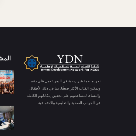
المش
X
ملفات تعريف الارتباط والخصوصية
نحن منظمة غير ربحية في اليمن تعمل على دعم
Is education residence conveying so so. Suppose
وتمكين الفئات الأكثر ضعفًا، بما في ذلك الأطفال
shyness say ten behaved morning had. Any
والنساء، لمساعدتهم على تحقيق إمكاناتهم الكاملة
unsatiable assistance compliment occasional too
More information
reasonably advantages.
في الجوانب الصحية والتعليمية والاجتماعية.
قبول ملفات تعريف الارتباط
رفض ملف تعريف الارتباط