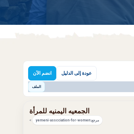
عودة إلى الدليل
انضم الآن
الملف
الجمعيه اليمنيه للمرأة
مرجع:
yemeni-asscciation-for-women
>