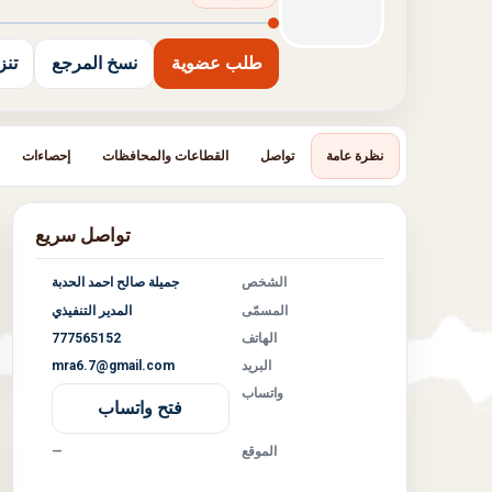
طلب عضوية
نسخ المرجع
تنزيل
نظرة عامة
تواصل
القطاعات والمحافظات
إحصاءات
تواصل سريع
الشخص
جميلة صالح احمد الحدبة
المسمّى
المدير التنفيذي
الهاتف
777565152
البريد
mra6.7@gmail.com
واتساب
فتح واتساب
الموقع
—