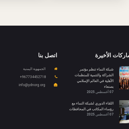
اركات الأخيرة
اتصل بنا
شبكة النماء تنظم مؤتمر
الجمهوية اليمنية
الشراكة والتنمية للمنظمات
967734452718+
الأهلية في العالم الإسلامي
info@ydnorg.org
بصنعاء
07 أغسطس 2025
اللقاء الدوري لشبكة النماء مع
رؤساء المكاتب في المحافظات
07 أغسطس 2025