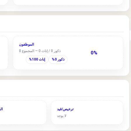
الموظفون
ذكور 0 / إناث 0 — المجموع 0
0%
ذكور 0%
إناث 100%
ترخيص/قيد
ال
لا يوجد