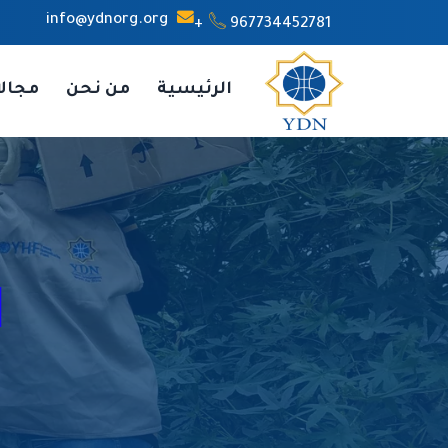
info@ydnorg.org
967734452781+
الرئيسية
من نحن
مجال
ا