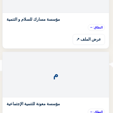
ا
مؤسسة مسارك للسلام و التنمية
النطاق: —
عرض الملف ↗
م
ا
مؤسسة معونة للتنمية الإجتماعية
النطاق: —