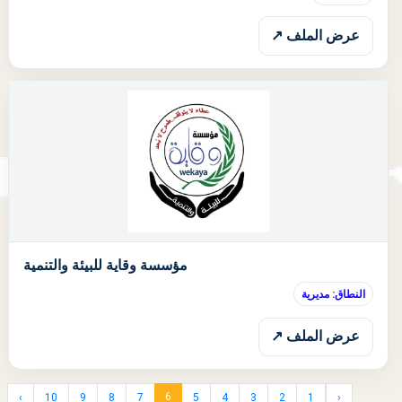
عرض الملف ↗
ا
مؤسسة وقاية للبيئة والتنمية
النطاق: مديرية
عرض الملف ↗
6
›
10
9
8
7
5
4
3
2
1
‹