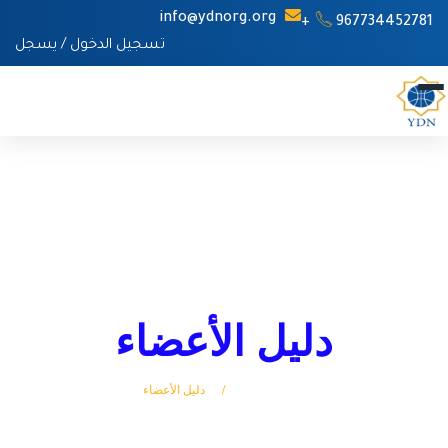
info@ydnorg.org
967734452781+
تسجيل الدخول
/
يسجل
دليل الأعضاء
الرئيسة
دليل الأعضاء