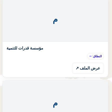
م
ا
مؤسسة قدرات للتنمية
النطاق: —
عرض الملف ↗
م