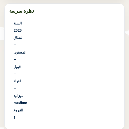
نظرة سريعة
السنة
2025
النطاق
—
المستوى
—
قبول
—
انتهاء
—
ميزانية
medium
الفروع
1