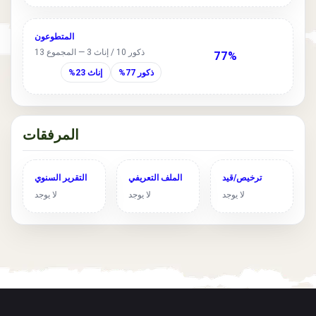
المتطوعون
ذكور 10 / إناث 3 — المجموع 13
77%
ذكور 77%
إناث 23%
المرفقات
ترخيص/قيد
الملف التعريفي
التقرير السنوي
لا يوجد
لا يوجد
لا يوجد