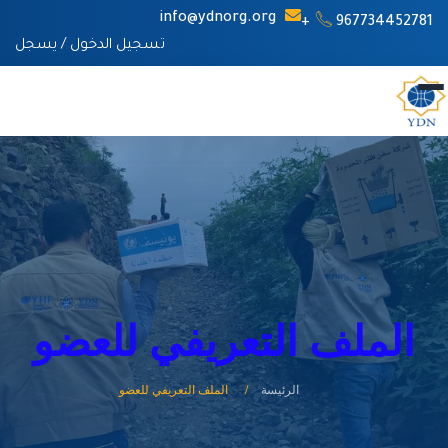
info@ydnorg.org
967734452781+
تسجيل الدخول
/
يسجل
الملف التعريفي للعضو
الرئيسة
الملف التعريفي للعضو