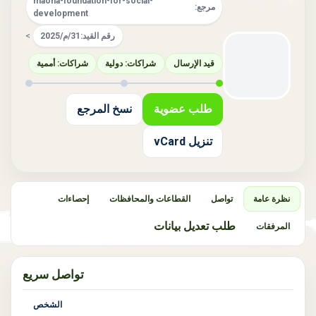
maona-foundation-for-social-
مرجع:
development
رقم القيد:
31/م/2025
>
قيد الإرسال
شراكات: دولية
شراكات: أممية
طلب عضوية
نسخ المرجع
تنزيل vCard
نظرة عامة
تواصل
القطاعات والمحافظات
إحصاءات
طلب تعديل بيانات
المرفقات
تواصل سريع
الشخص