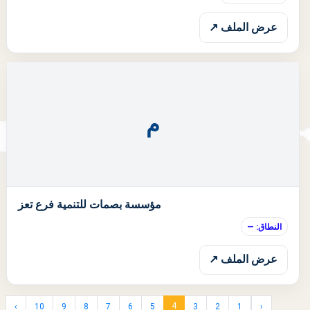
عرض الملف ↗
م
ا
مؤسسة بصمات للتنمية فرع تعز
النطاق: —
عرض الملف ↗
4
›
10
9
8
7
6
5
3
2
1
‹