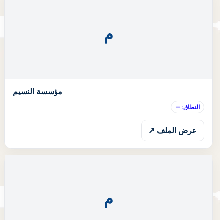
م
ا
مؤسسة النسيم
النطاق: —
عرض الملف ↗
م