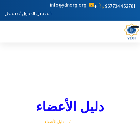
info@ydnorg.org
967734452781+
تسجيل الدخول
/
يسجل
دليل الأعضاء
الرئيسة
دليل الأعضاء