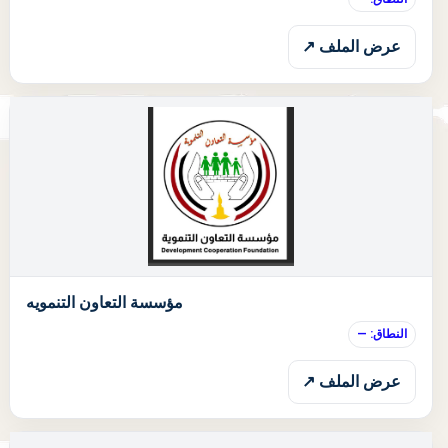
عرض الملف ↗
ا
مؤسسة التعاون التنمويه
النطاق: —
عرض الملف ↗