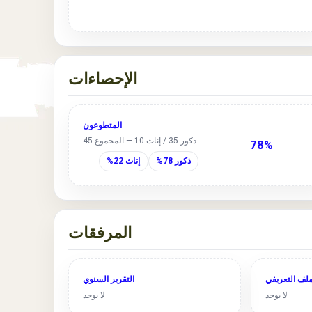
الإحصاءات
المتطوعون
ذكور 35 / إناث 10 — المجموع 45
78%
ذكور 78%
إناث 22%
المرفقات
ملف التعريفي
التقرير السنوي
لا يوجد
لا يوجد