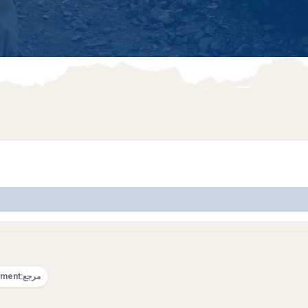
مرجع:
pment