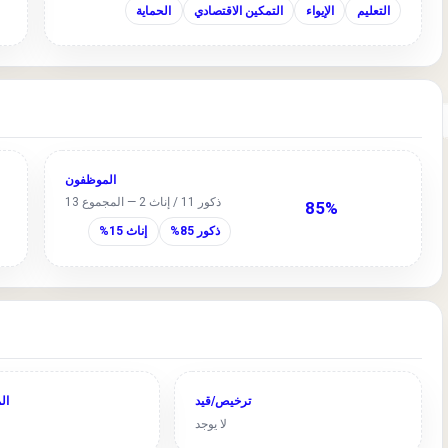
التعليم
الإيواء
التمكين الاقتصادي
الحماية
الموظفون
ذكور 11 / إناث 2 — المجموع 13
85%
ذكور 85%
إناث 15%
ترخيص/قيد
ال
لا يوجد