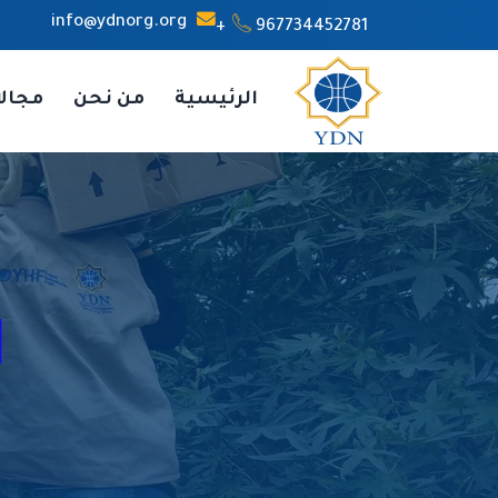
info@ydnorg.org
967734452781+
الرئيسية
من نحن
مجال
ا