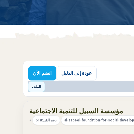
عودة إلى الدليل
انضم الآن
الملف
مؤسسة السبيل للتنمية الاجتماعية
al-sabeel-foundation-for-social-develo
رقم القيد:
518
>