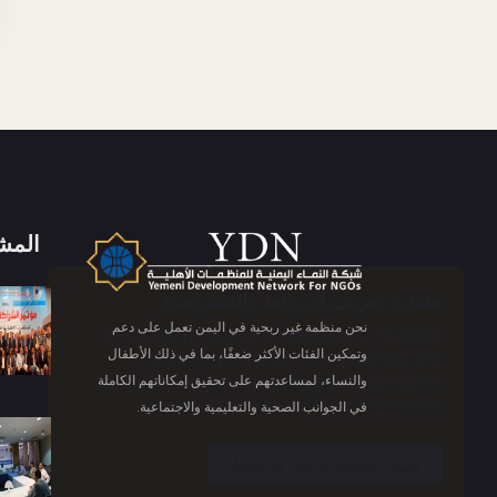
المش
X
ملفات تعريف الارتباط والخصوصية
نحن منظمة غير ربحية في اليمن تعمل على دعم
Is education residence conveying so so. Suppose
وتمكين الفئات الأكثر ضعفًا، بما في ذلك الأطفال
shyness say ten behaved morning had. Any
والنساء، لمساعدتهم على تحقيق إمكاناتهم الكاملة
unsatiable assistance compliment occasional too
More information
reasonably advantages.
في الجوانب الصحية والتعليمية والاجتماعية.
قبول ملفات تعريف الارتباط