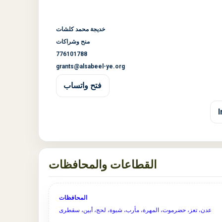
خديجة محمد كلشات
منح وشراكات
776101788
grants@alsabeel-ye.org
فتح واتساب
القطاعات والمحافظات
المحافظات
عدن، تعز، حضرموت، المهرة، مأرب، شبوة، لحج، أبين، سقطرى