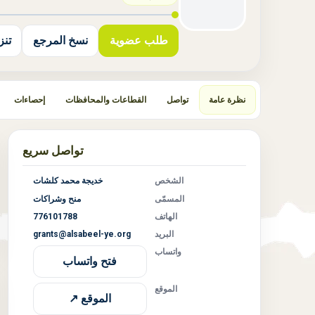
طلب عضوية
نسخ المرجع
تنزيل
نظرة عامة
تواصل
القطاعات والمحافظات
إحصاءات
تواصل سريع
الشخص
خديجة محمد كلشات
المسمّى
منح وشراكات
الهاتف
776101788
البريد
grants@alsabeel-ye.org
واتساب
فتح واتساب
الموقع
الموقع ↗