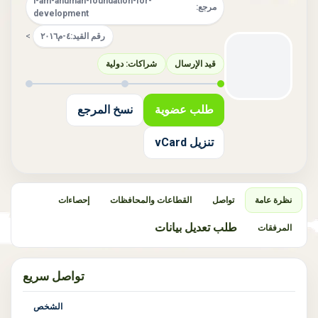
i-am-ahuman-foundation-for-
مرجع:
development
رقم القيد:
٤-م٢٠١٦
>
قيد الإرسال
شراكات: دولية
طلب عضوية
نسخ المرجع
تنزيل vCard
نظرة عامة
تواصل
القطاعات والمحافظات
إحصاءات
طلب تعديل بيانات
المرفقات
تواصل سريع
الشخص