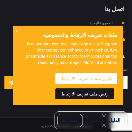
اتصل بنا
الجمهوية اليمنية
967734452718+
X
ملفات تعريف الارتباط والخصوصية
info@ydnorg.org
Is education residence conveying so so. Suppose
shyness say ten behaved morning had. Any
يشترك
unsatiable assistance compliment occasional too
More information
reasonably advantages.
انضم إلى نشرتنا الإخبارية للحصول على آخر التحديثات منا.
قبول ملفات تعريف الارتباط
رفض ملف تعريف الارتباط
الدليل
أعلى ↑
مشاركة
جميع الحقوق محفوظة لشركة الفريد