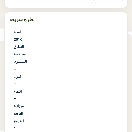
نظرة سريعة
السنة
2016
النطاق
محافظة
المستوى
—
قبول
—
انتهاء
—
ميزانية
small
الفروع
1