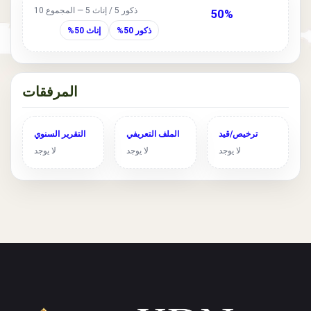
ذكور 5 / إناث 5 — المجموع 10
50%
ذكور 50%
إناث 50%
المرفقات
ترخيص/قيد
الملف التعريفي
التقرير السنوي
لا يوجد
لا يوجد
لا يوجد