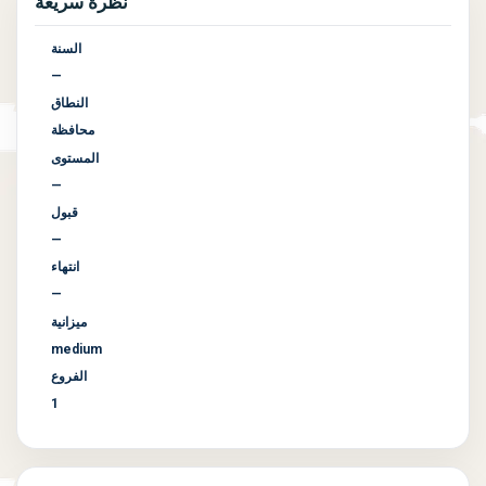
نظرة سريعة
السنة
—
النطاق
محافظة
المستوى
—
قبول
—
انتهاء
—
ميزانية
medium
الفروع
1