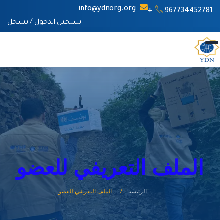
info@ydnorg.org
967734452781+
تسجيل الدخول
/
يسجل
الملف التعريفي للعضو
الرئيسة
الملف التعريفي للعضو