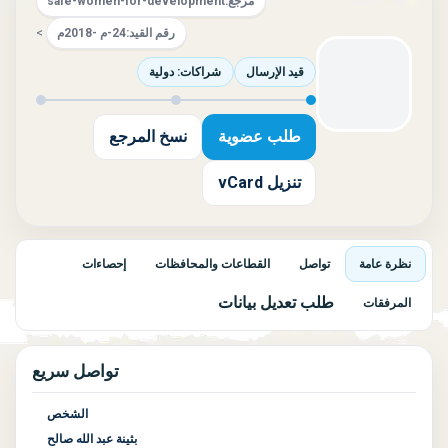
مرجع:
safe-women-for-development
رقم القيد:
24-م -2018م
>
قيد الإرسال
شراكات: دولية
طلب عضوية
نسخ المرجع
تنزيل vCard
نظرة عامة
تواصل
القطاعات والمحافظات
إحصاءات
طلب تعديل بيانات
المرفقات
تواصل سريع
الشخص
بثينة عبد الله صالح