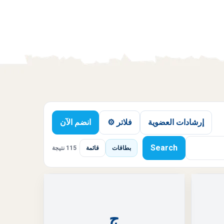
إرشادات العضوية
فلاتر ⚙️
انضم الآن
Search
بطاقات
قائمة
115 نتيجة
ج