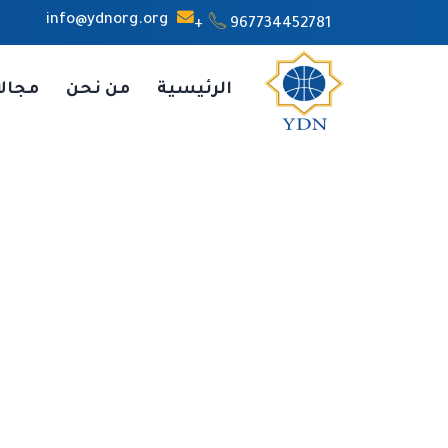
info@ydnorg.org
967734452781+
الرئيسية
من نحن
مجال