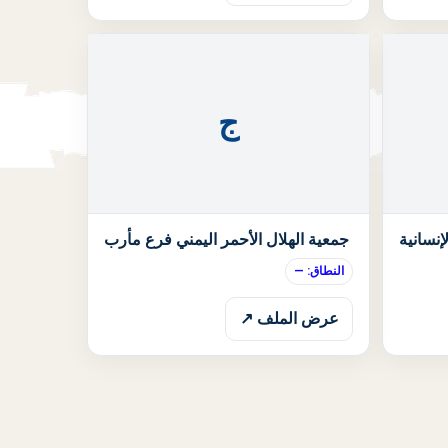
ج
الحالة: قيد الانتظار
الحالة: قيد الان
إنسانية
جمعية الهلال الأحمر اليمني فرع مأرب
النطاق: —
عرض الملف ↗