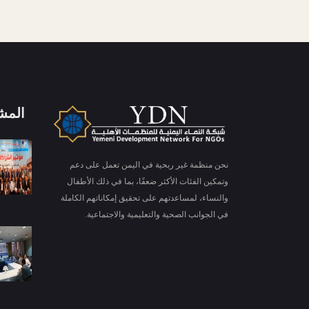
المش
X
ملفات تعريف الارتباط والخصوصية
نحن منظمة غير ربحية في اليمن تعمل على دعم
Is education residence conveying so so. Suppose
وتمكين الفئات الأكثر ضعفًا، بما في ذلك الأطفال
shyness say ten behaved morning had. Any
والنساء، لمساعدتهم على تحقيق إمكاناتهم الكاملة
unsatiable assistance compliment occasional too
في الجوانب الصحية والتعليمية والاجتماعية.
More information
reasonably advantages.
قبول ملفات تعريف الارتباط
رفض ملف تعريف الارتباط