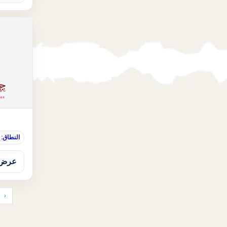
النطاق:
عرض 
‹