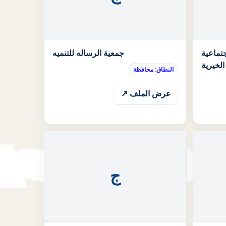
الحالة: قيد الانتظار
الحالة: قيد الان
جتماعية
جمعية الرساله للتنميه
الخيرية
النطاق: محافظة
عرض الملف ↗
ج