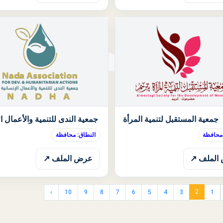
الحالة: قيد الانتظار
جمعية المستقبل لتنمية المرأة
جمعية الندى للتنمية والأعمال ال
 محافظة
النطاق: محافظة
الملف ↗
عرض الملف ↗
2
›
10
9
8
7
6
5
4
3
1