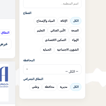
القطاع
الكل
الإغاثة
المياه والإصحاح
الصحة
الأمن الغذائي
التعليم
النطاق:
الإيواء
التمكين الاقتصادي
عرض 
الشؤون الاجتماعية
الحماية
المحافظة
— الكل —
النطاق الجغرافي
الكل
مديرية
محافظة
وطني