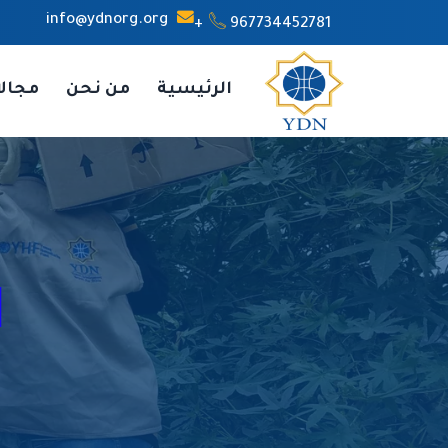
info@ydnorg.org
967734452781+
الرئيسية
من نحن
مجال
ا