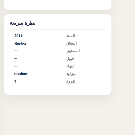
نظرة سريعة
السنة
2011
النطاق
محافظة
المستوى
—
قبول
—
انتهاء
—
ميزانية
medium
الفروع
1