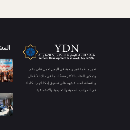
المش
X
ملفات تعريف الارتباط والخصوصية
نحن منظمة غير ربحية في اليمن تعمل على دعم
Is education residence conveying so so. Suppose
وتمكين الفئات الأكثر ضعفًا، بما في ذلك الأطفال
shyness say ten behaved morning had. Any
والنساء، لمساعدتهم على تحقيق إمكاناتهم الكاملة
unsatiable assistance compliment occasional too
More information
reasonably advantages.
في الجوانب الصحية والتعليمية والاجتماعية.
قبول ملفات تعريف الارتباط
رفض ملف تعريف الارتباط