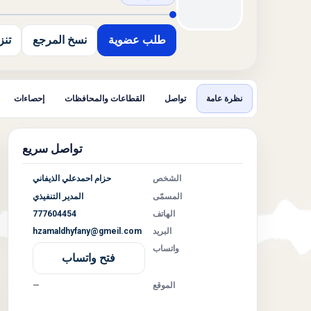
طلب عضوية
نسخ المرجع
تنزيل
نظرة عامة
تواصل
القطاعات والمحافظات
إحصاءات
تواصل سريع
الشخص
حزام احمدعلي الذيفاني
المسمّى
المدير التنفيذي
الهاتف
777604454
البريد
hzamaldhyfany@gmeil.com
واتساب
فتح واتساب
الموقع
—