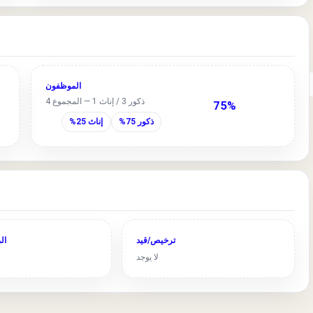
الموظفون
ذكور 3 / إناث 1 — المجموع 4
75%
ذكور 75%
إناث 25%
ترخيص/قيد
ال
لا يوجد