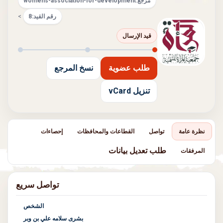
مرجع:
womens-association-for-development
رقم القيد:
8
>
قيد الإرسال
طلب عضوية
نسخ المرجع
تنزيل vCard
نظرة عامة
تواصل
القطاعات والمحافظات
إحصاءات
طلب تعديل بيانات
المرفقات
تواصل سريع
الشخص
بشرى سلامه علي بن وبر