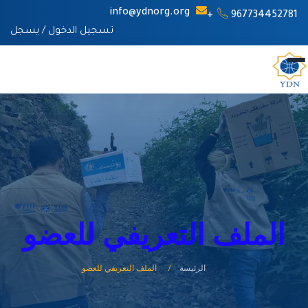
info@ydnorg.org
967734452781+
تسجيل الدخول
/
يسجل
الملف التعريفي للعضو
الرئيسة
الملف التعريفي للعضو