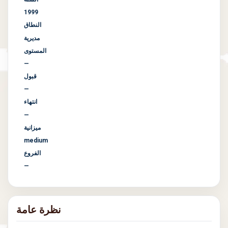
1999
النطاق
مديرية
المستوى
—
قبول
—
انتهاء
—
ميزانية
medium
الفروع
—
نظرة عامة