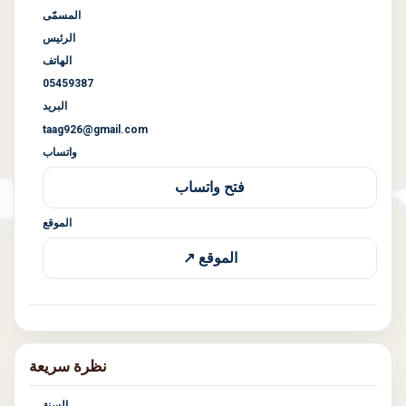
المسمّى
الرئيس
الهاتف
05459387
البريد
taag926@gmail.com
واتساب
فتح واتساب
الموقع
الموقع ↗
نظرة سريعة
السنة