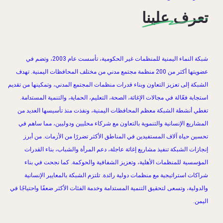
تعرف علينا
شبكة النماء اليمنية للمنظمات غير الحكومية، تأسست عام 2003، وتضم في
عضويتها أكثر من 200 منظمة مجتمع مدني من مختلف المحافظات اليمنية. تهدف
الشبكة إلى تعزيز التعاون وبناء قدرات منظمات المجتمع المدني، وتمكينها من تقديم
استجابة فعّالة في مجالات الإغاثة، الصحة، التعليم، الحماية، والتنمية المستدامة.
تغطي أنشطة الشبكة معظم المحافظات اليمنية، ونفذت منذ تأسيسها العديد من
المشاريع الإنسانية والتنموية بالتعاون مع شركاء محليين ودوليين، مما ساهم في
تحسين حياة آلاف المستفيدين في المناطق الأكثر تضررًا من الأزمات. من أبرز
إنجازات الشبكة تنفيذ مشاريع إغاثة عاجلة، دعم المرأة والشباب، بناء القدرات
المؤسسية للمنظمات الأهلية، وتعزيز الشفافية والحوكمة. كما نجحت في بناء
شراكات استراتيجية مع منظمات دولية رائدة. تلتزم الشبكة بالمعايير الإنسانية
والدولية، وتسعى لتحقيق التنمية المستدامة وخدمة الفئات الأكثر ضعفًا واحتياجًا في
اليمن.