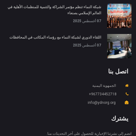
شبكة النماء تنظم مؤتمر الشراكة والتنمية للمنظمات الأهلية في
العالم الإسلامي بصنعاء
07 أغسطس 2025
اللقاء الدوري لشبكة النماء مع رؤساء المكاتب في المحافظات
07 أغسطس 2025
اتصل بنا
الجمهوية اليمنية
967734452718+
X
ملفات تعريف الارتباط والخصوصية
info@ydnorg.org
Is education residence conveying so so. Suppose
shyness say ten behaved morning had. Any
يشترك
unsatiable assistance compliment occasional too
More information
reasonably advantages.
انضم إلى نشرتنا الإخبارية للحصول على آخر التحديثات منا.