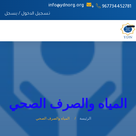
info@ydnorg.org
967734452781+
تسجيل الدخول
/
يسجل
المياه والصرف الصحي
الرئيسة
المياه والصرف الصحي