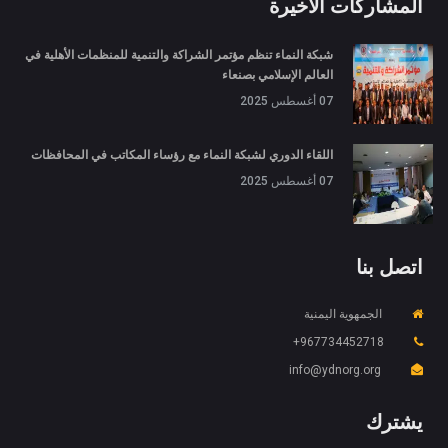
المشاركات الأخيرة
شبكة النماء تنظم مؤتمر الشراكة والتنمية للمنظمات الأهلية في
العالم الإسلامي بصنعاء
07 أغسطس 2025
اللقاء الدوري لشبكة النماء مع رؤساء المكاتب في المحافظات
07 أغسطس 2025
اتصل بنا
الجمهوية اليمنية
967734452718+
X
ملفات تعريف الارتباط والخصوصية
info@ydnorg.org
Is education residence conveying so so. Suppose
shyness say ten behaved morning had. Any
يشترك
unsatiable assistance compliment occasional too