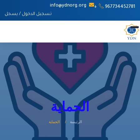
info@ydnorg.org
967734452781+
تسجيل الدخول
/
يسجل
الحماية
الرئيسة
الحماية