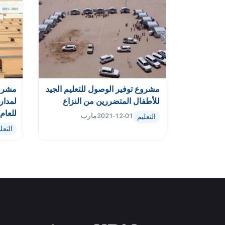
مشروع توفير الوصول للتعليم الجيد
مشروع
للأطفال المتضررين من النزاع
لمدار
للعام 2019-20‬‬‬‬‬‬‬‬‬‬‬‬‬‬
2021-12-01
مارب
التعليم
التعل