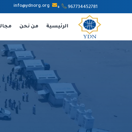
info@ydnorg.org
967734452781+
الرئيسية
من نحن
مجال