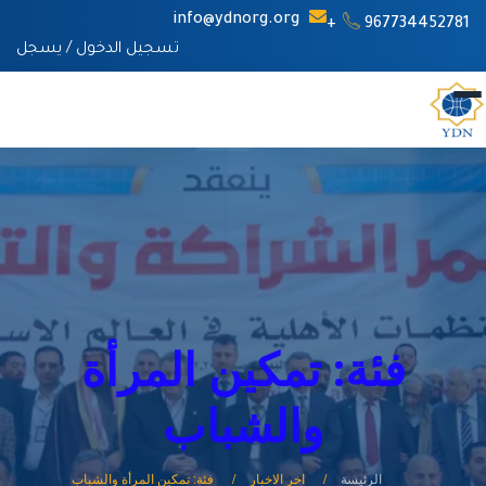
info@ydnorg.org
967734452781+
تسجيل الدخول
/
يسجل
فئة: تمكين المرأة
والشباب
الرئيسة
اخر الاخبار
فئة: تمكين المرأة والشباب