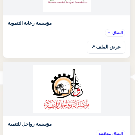
ا
مؤسسة رعاية التنموية
النطاق: —
عرض الملف ↗
ا
مؤسسة رواحل للتنمية
النطاق: محافظة