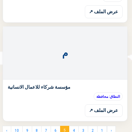
عرض الملف ↗
م
ا
مؤسسة شركاء للاعمال الانسانية
النطاق: محافظة
عرض الملف ↗
5
›
10
9
8
7
6
4
3
2
1
‹