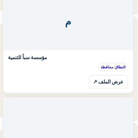
م
ا
مؤسسة سبأ للتنمية
النطاق: محافظة
عرض الملف ↗
ا