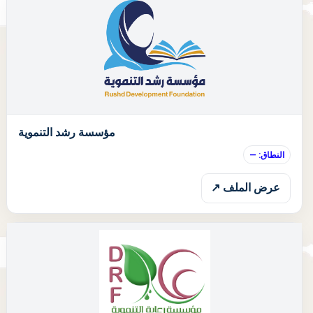
ا
مؤسسة رشد التنموية
النطاق: —
عرض الملف ↗