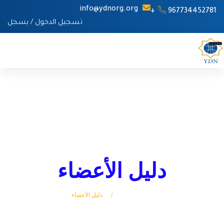
info@ydnorg.org
967734452781+
تسجيل الدخول
/
يسجل
دليل الأعضاء
الرئيسة
دليل الأعضاء