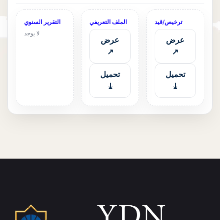
ترخيص/قيد
الملف التعريفي
التقرير السنوي
لا يوجد
عرض
عرض
↗
↗
تحميل
تحميل
⤓
⤓