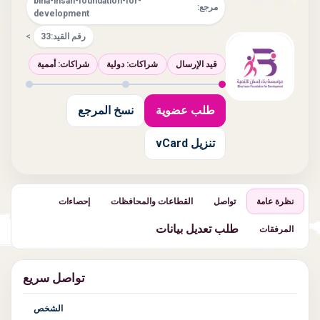
bina-insan-foundation-for-
مرجع:
development
رقم القيد:
33
>
قيد الإرسال
شراكات: دولية
شراكات: أممية
طلب عضوية
نسخ المرجع
تنزيل vCard
نظرة عامة
تواصل
القطاعات والمحافظات
إحصاءات
طلب تعديل بيانات
المرفقات
تواصل سريع
الشخص