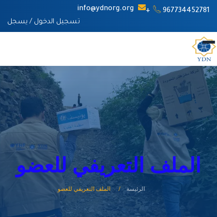
info@ydnorg.org
967734452781+
تسجيل الدخول
/
يسجل
الملف التعريفي للعضو
الرئيسة
الملف التعريفي للعضو