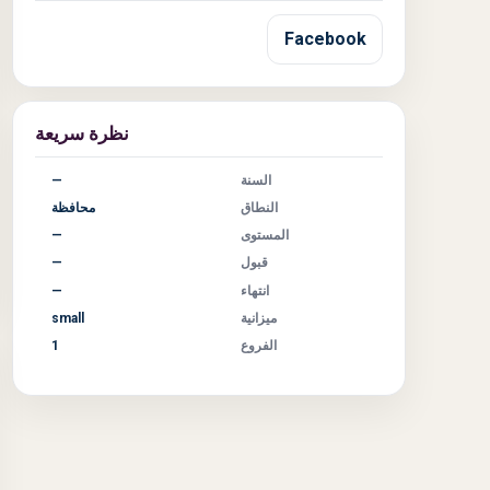
Facebook
نظرة سريعة
السنة
—
النطاق
محافظة
المستوى
—
قبول
—
انتهاء
—
ميزانية
small
الفروع
1