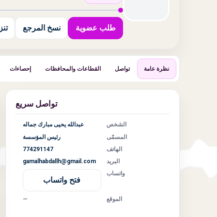
طلب عضوية
نسخ المرجع
تنزيل
نظرة عامة
تواصل
القطاعات والمحافظات
إحصاءات
تواصل سريع
الشخص
عبدالله يحيى مبارك جماله
المسمّى
رئيس المؤسسة
الهاتف
774291147
البريد
gamalhabdallh@gmail.com
واتساب
فتح واتساب
الموقع
—