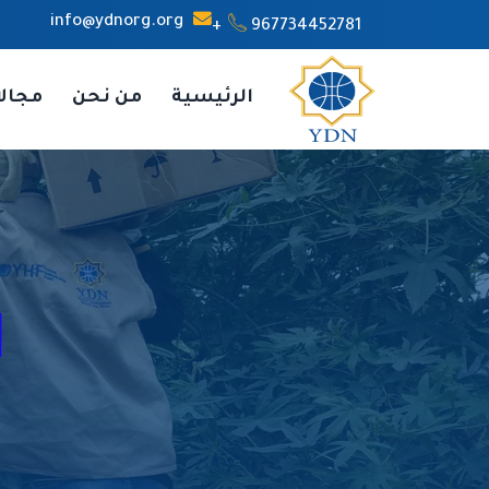
info@ydnorg.org
967734452781+
الرئيسية
من نحن
مجال
ا