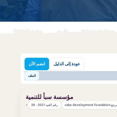
عودة إلى الدليل
انضم الآن
الملف
مؤسسة سبأ للتنمية
رجع:
saba-development-foundation
رقم القيد:
2021 - 28
>