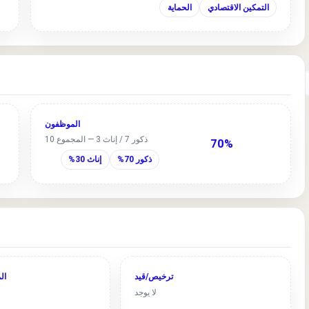
التمكين الاقتصادي
الحماية
الموظفون
ذكور 7 / إناث 3 — المجموع 10
70%
ذكور 70%
إناث 30%
ترخيص/قيد
ال
لا يوجد