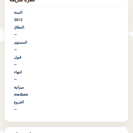
السنة
2013
النطاق
—
المستوى
—
قبول
—
انتهاء
—
ميزانية
medium
الفروع
—