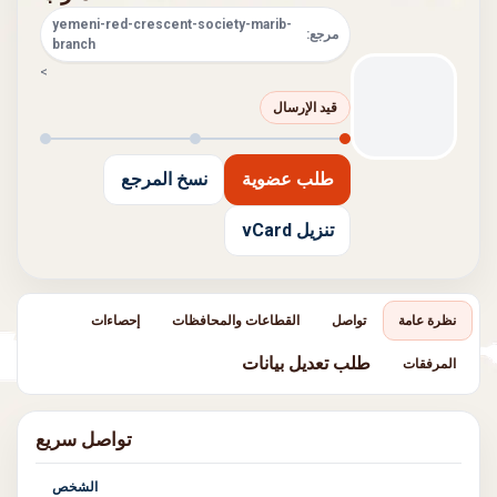
yemeni-red-crescent-society-marib-
مرجع:
branch
>
قيد الإرسال
طلب عضوية
نسخ المرجع
تنزيل vCard
نظرة عامة
تواصل
القطاعات والمحافظات
إحصاءات
طلب تعديل بيانات
المرفقات
تواصل سريع
الشخص