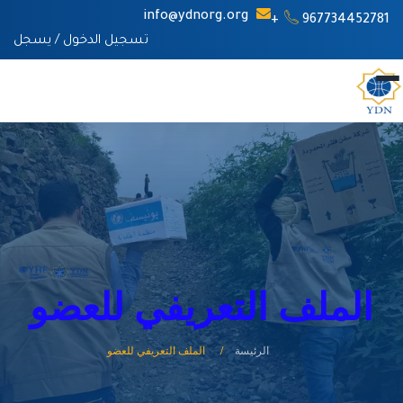
info@ydnorg.org
967734452781+
تسجيل الدخول
/
يسجل
الملف التعريفي للعضو
الرئيسة
الملف التعريفي للعضو