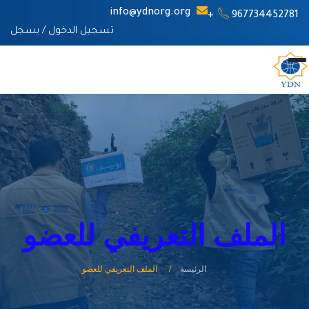
info@ydnorg.org
967734452781+
تسجيل الدخول
/
يسجل
الملف التعريفي للعضو
الرئيسة
الملف التعريفي للعضو