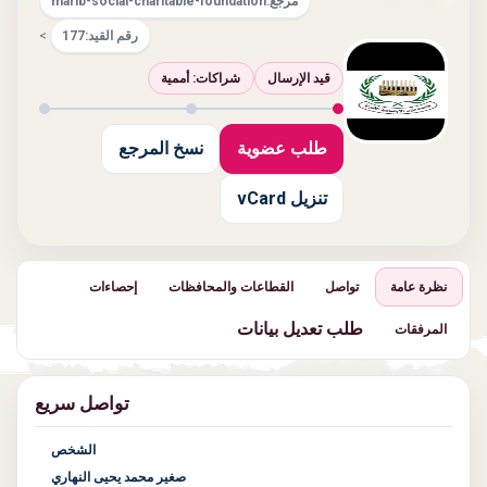
مرجع:
marib-social-charitable-foundation
رقم القيد:
177
>
قيد الإرسال
شراكات: أممية
طلب عضوية
نسخ المرجع
تنزيل vCard
نظرة عامة
تواصل
القطاعات والمحافظات
إحصاءات
طلب تعديل بيانات
المرفقات
تواصل سريع
الشخص
صغير محمد يحيى النهاري