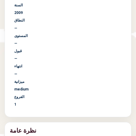
السنة
2009
النطاق
—
المستوى
—
قبول
—
انتهاء
—
ميزانية
medium
الفروع
1
نظرة عامة