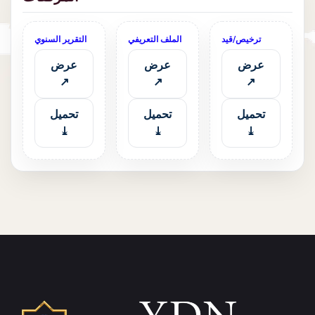
ترخيص/قيد
الملف التعريفي
التقرير السنوي
عرض
عرض
عرض
↗
↗
↗
تحميل
تحميل
تحميل
⤓
⤓
⤓