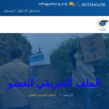
info@ydnorg.org
967734452781+
تسجيل الدخول
/
يسجل
الملف التعريفي للعضو
الرئيسة
الملف التعريفي للعضو