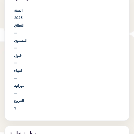
السنة
2025
النطاق
—
المستوى
—
قبول
—
انتهاء
—
ميزانية
—
الفروع
1
نظرة عامة