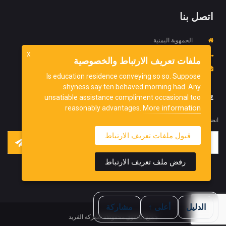
اتصل بنا
الجمهوية اليمنية
967734452718+
X
ملفات تعريف الارتباط والخصوصية
info@ydnorg.org
Is education residence conveying so so. Suppose
shyness say ten behaved morning had. Any
يشترك
unsatiable assistance compliment occasional too
More information
reasonably advantages.
انضم إلى نشرتنا الإخبارية للحصول على آخر التحديثات منا.
قبول ملفات تعريف الارتباط
رفض ملف تعريف الارتباط
الدليل
أعلى ↑
مشاركة
جميع الحقوق محفوظة لشركة الفريد