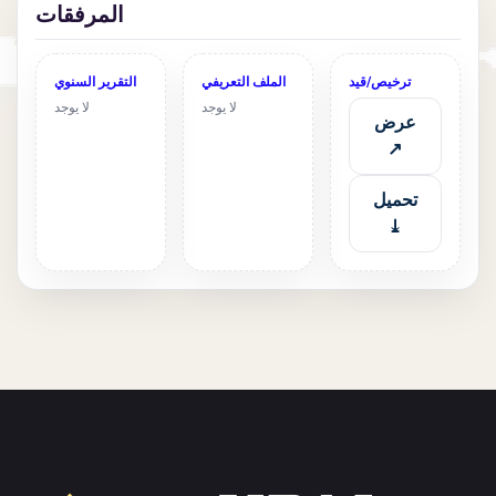
المرفقات
ترخيص/قيد
الملف التعريفي
التقرير السنوي
لا يوجد
لا يوجد
عرض
↗
تحميل
⤓