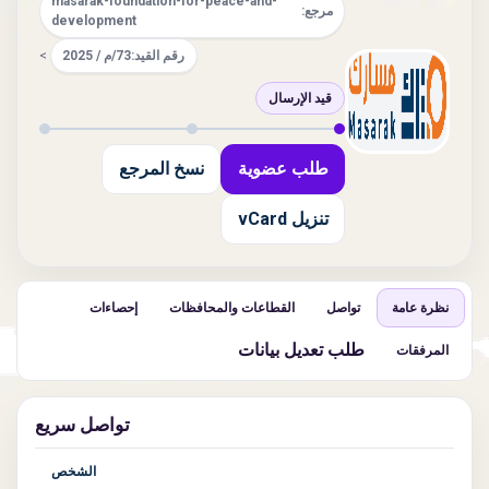
masarak-foundation-for-peace-and-
مرجع:
development
رقم القيد:
73/م / 2025
>
قيد الإرسال
طلب عضوية
نسخ المرجع
تنزيل vCard
نظرة عامة
تواصل
القطاعات والمحافظات
إحصاءات
طلب تعديل بيانات
المرفقات
تواصل سريع
الشخص