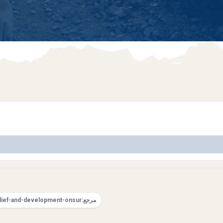
مرجع:
relief-and-development-onsur