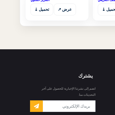
حميل ⤓
عرض ↗
تحميل ⤓
يشترك
انضم إلى نشرتنا الإخبارية للحصول على آخر
التحديثات منا.