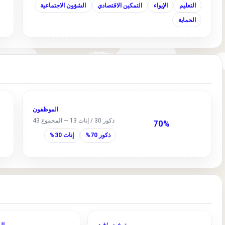
التعليم
الإيواء
التمكين الاقتصادي
الشؤون الاجتماعية
الحماية
الموظفون
ذكور 30 / إناث 13 — المجموع 43
70%
ذكور 70%
إناث 30%
ترخيص/قيد
ال