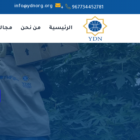
info@ydnorg.org
967734452781+
الرئيسية
من نحن
مجال
ا