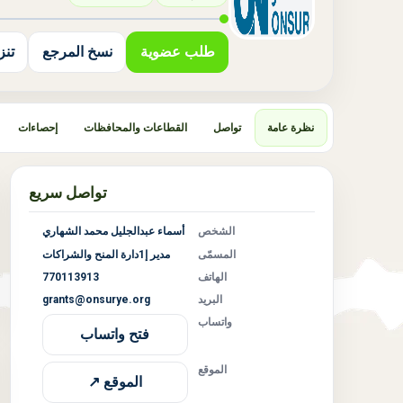
طلب عضوية
نسخ المرجع
تنزيل
نظرة عامة
تواصل
القطاعات والمحافظات
إحصاءات
تواصل سريع
الشخص
أسماء عبدالجليل محمد الشهاري
المسمّى
مدير إ1دارة المنح والشراكات
الهاتف
770113913
البريد
grants@onsurye.org
واتساب
فتح واتساب
الموقع
الموقع ↗