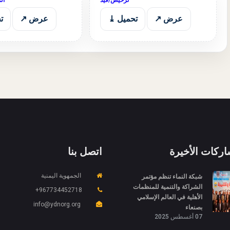
عرض ↗
تحميل ⤓
عرض ↗
ت
اركات الأخيرة
اتصل بنا
شبكة النماء تنظم مؤتمر
الجمهوية اليمنية
الشراكة والتنمية للمنظمات
967734452718+
الأهلية في العالم الإسلامي
info@ydnorg.org
بصنعاء
07 أغسطس 2025