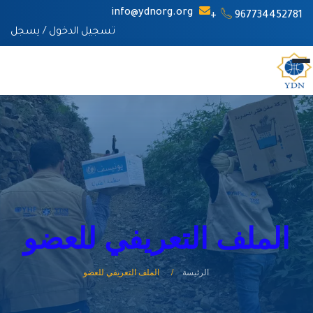
info@ydnorg.org
967734452781+
تسجيل الدخول
/
يسجل
الملف التعريفي للعضو
الرئيسة
الملف التعريفي للعضو