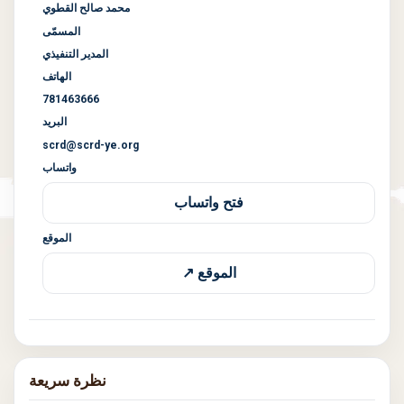
محمد صالح القطوي
المسمّى
المدير التنفيذي
الهاتف
781463666
البريد
scrd@scrd-ye.org
واتساب
فتح واتساب
الموقع
الموقع ↗
نظرة سريعة