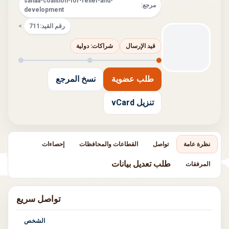
sanaa-coalition-for-relief-and-
مرجع:
development
رقم القيد:
711
>
قيد الإرسال
شراكات: دولية
طلب عضوية
نسخ المرجع
تنزيل vCard
نظرة عامة
تواصل
القطاعات والمحافظات
إحصاءات
طلب تعديل بيانات
المرفقات
تواصل سريع
الشخص