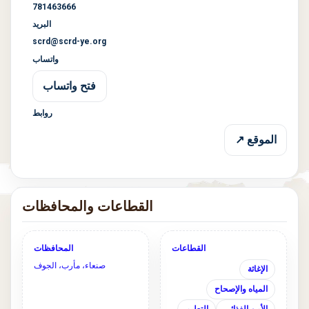
781463666
البريد
scrd@scrd-ye.org
واتساب
فتح واتساب
روابط
الموقع ↗
القطاعات والمحافظات
القطاعات
المحافظات
صنعاء، مأرب، الجوف
الإغاثة
المياه والإصحاح