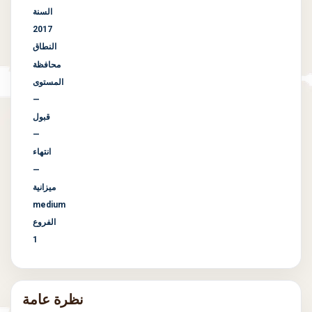
السنة
2017
النطاق
محافظة
المستوى
—
قبول
—
انتهاء
—
ميزانية
medium
الفروع
1
نظرة عامة