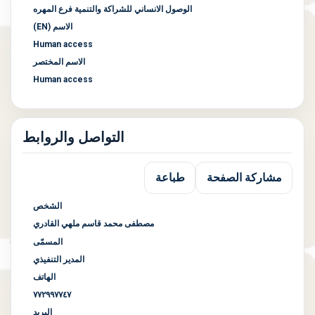
الوصول الانساني للشراكة والتنمية فرع المهره
الاسم (EN)
Human access
الاسم المختصر
Human access
التواصل والروابط
مشاركة الصفحة
طباعة
الشخص
مصطفى محمد قاسم ملهي القادري
المسمّى
المدير التنفيذي
الهاتف
٧٧٢٩٩٧٧٤٧
البريد