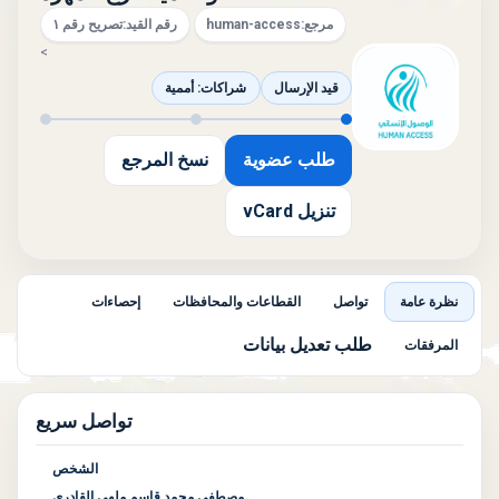
مرجع:
human-access
رقم القيد:
تصريح رقم ١
>
قيد الإرسال
شراكات: أممية
طلب عضوية
نسخ المرجع
تنزيل vCard
نظرة عامة
تواصل
القطاعات والمحافظات
إحصاءات
طلب تعديل بيانات
المرفقات
تواصل سريع
الشخص
مصطفى محمد قاسم ملهي القادري