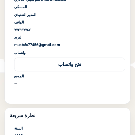
المسمّى
المدير التنفيذي
الهاتف
٧٧٢٩٩٧٧٤٧
البريد
mustafa77456@gmail.com
واتساب
فتح واتساب
الموقع
—
نظرة سريعة
السنة