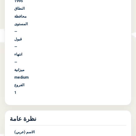
1995
النطاق
محافظة
المستوى
—
قبول
—
انتهاء
—
ميزانية
medium
الفروع
1
نظرة عامة
الاسم (عربي)