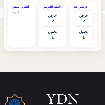
ترخيص/قيد
الملف التعريفي
التقرير السنوي
لا يوجد
عرض
عرض
↗
↗
تحميل
تحميل
⤓
⤓