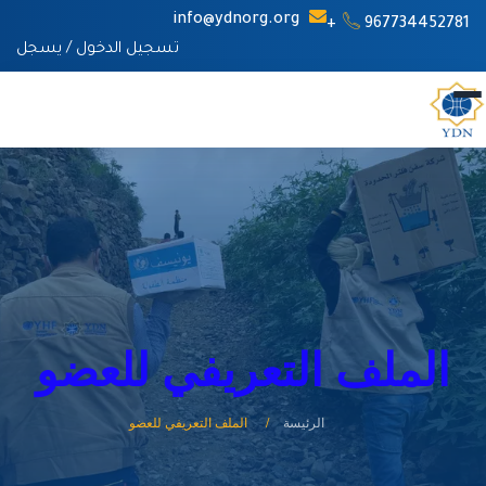
info@ydnorg.org
967734452781+
تسجيل الدخول
/
يسجل
الملف التعريفي للعضو
الرئيسة
الملف التعريفي للعضو