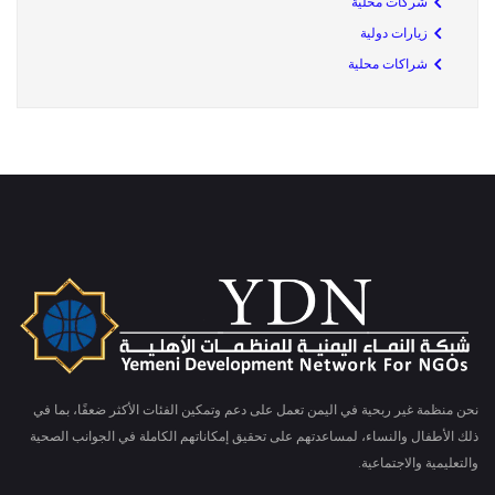
شركات محلية
زيارات دولية
شراكات محلية
نحن منظمة غير ربحية في اليمن تعمل على دعم وتمكين الفئات الأكثر ضعفًا، بما في
ذلك الأطفال والنساء، لمساعدتهم على تحقيق إمكاناتهم الكاملة في الجوانب الصحية
والتعليمية والاجتماعية.