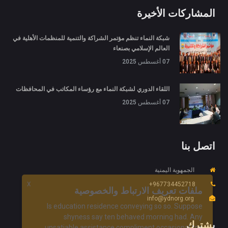
المشاركات الأخيرة
شبكة النماء تنظم مؤتمر الشراكة والتنمية للمنظمات الأهلية في
العالم الإسلامي بصنعاء
07 أغسطس 2025
اللقاء الدوري لشبكة النماء مع رؤساء المكاتب في المحافظات
07 أغسطس 2025
اتصل بنا
الجمهوية اليمنية
967734452718+
X
ملفات تعريف الارتباط والخصوصية
info@ydnorg.org
Is education residence conveying so so. Suppose
shyness say ten behaved morning had. Any
يشترك
unsatiable assistance compliment occasional too