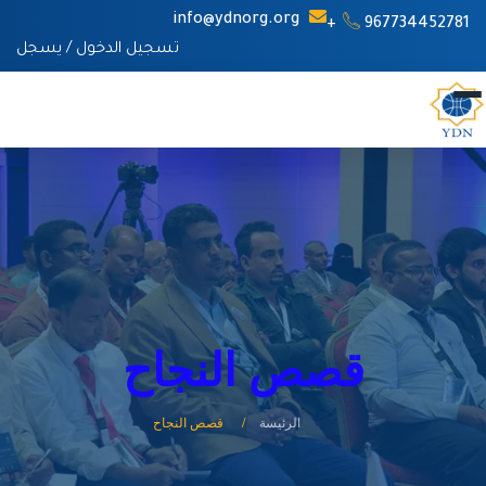
info@ydnorg.org
967734452781+
تسجيل الدخول
/
يسجل
قصص النجاح
الرئيسة
قصص النجاح