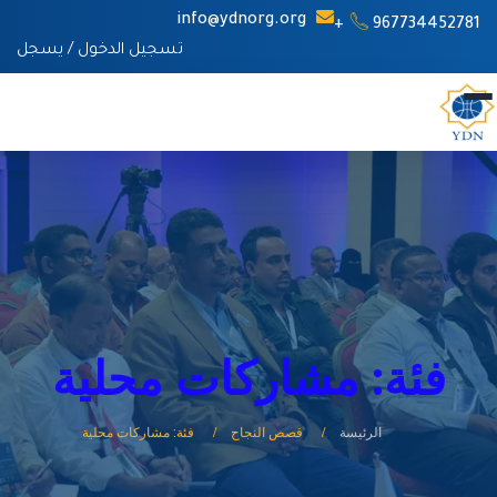
info@ydnorg.org
967734452781+
تسجيل الدخول
/
يسجل
فئة: مشاركات محلية
الرئيسة
قصص النجاح
فئة: مشاركات محلية