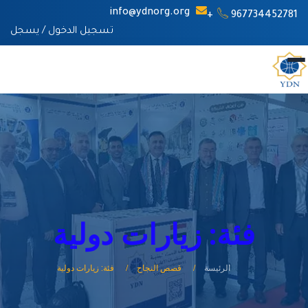
info@ydnorg.org
967734452781+
تسجيل الدخول
/
يسجل
فئة: زيارات دولية
الرئيسة
قصص النجاح
فئة: زيارات دولية