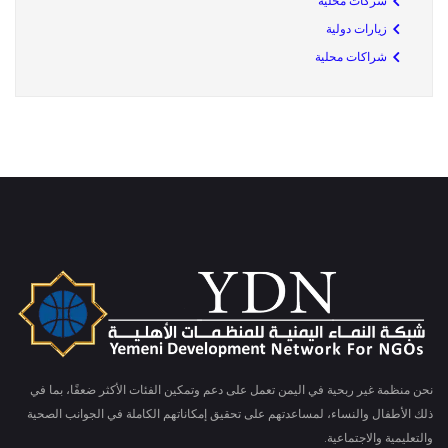
شركات محلية
زيارات دولية
شراكات محلية
نحن منظمة غير ربحية في اليمن تعمل على دعم وتمكين الفئات الأكثر ضعفًا، بما في
ذلك الأطفال والنساء، لمساعدتهم على تحقيق إمكاناتهم الكاملة في الجوانب الصحية
والتعليمية والاجتماعية.