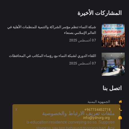
المشاركات الأخيرة
شبكة النماء تنظم مؤتمر الشراكة والتنمية للمنظمات الأهلية في
العالم الإسلامي بصنعاء
07 أغسطس 2025
اللقاء الدوري لشبكة النماء مع رؤساء المكاتب في المحافظات
07 أغسطس 2025
اتصل بنا
الجمهوية اليمنية
967734452718+
X
ملفات تعريف الارتباط والخصوصية
info@ydnorg.org
Is education residence conveying so so. Suppose
shyness say ten behaved morning had. Any