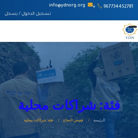
info@ydnorg.org
967734452781+
تسجيل الدخول
/
يسجل
فئة: شراكات محلية
الرئيسة
قصص النجاح
فئة: شراكات محلية