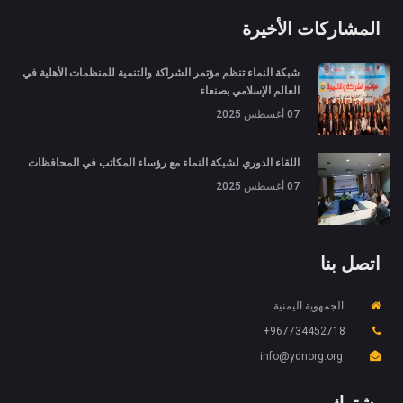
المشاركات الأخيرة
شبكة النماء تنظم مؤتمر الشراكة والتنمية للمنظمات الأهلية في
العالم الإسلامي بصنعاء
07 أغسطس 2025
اللقاء الدوري لشبكة النماء مع رؤساء المكاتب في المحافظات
07 أغسطس 2025
اتصل بنا
الجمهوية اليمنية
967734452718+
X
ملفات تعريف الارتباط والخصوصية
info@ydnorg.org
Is education residence conveying so so. Suppose
shyness say ten behaved morning had. Any
يشترك