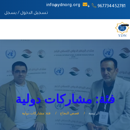
info@ydnorg.org
967734452781+
تسجيل الدخول
/
يسجل
فئة: مشاركات دولية
الرئيسة
قصص النجاح
فئة: مشاركات دولية