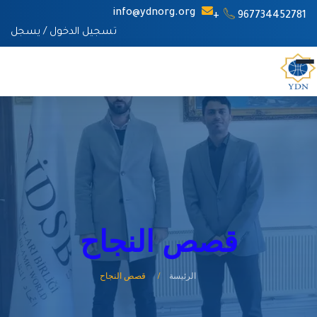
info@ydnorg.org
967734452781+
تسجيل الدخول
/
يسجل
قصص النجاح
الرئيسة
قصص النجاح