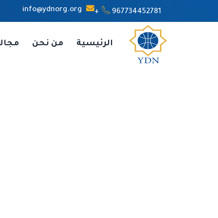
info@ydnorg.org
967734452781+
الرئيسية
من نحن
مجال