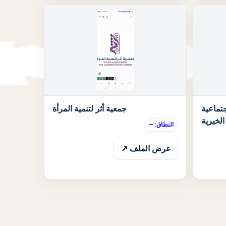
الحالة: قيد الانتظار
الحالة: قيد الان
تماعية
جمعية أثر لتنمية المرأة
الخيرية
النطاق: —
عرض الملف ↗