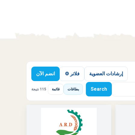
إرشادات العضوية
فلاتر ⚙️
انضم الآن
Search
بطاقات
قائمة
115 نتيجة