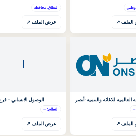
 وطني
النطاق: محافظة
الملف ↗
عرض الملف ↗
ا
الحالة: قيد الانتظار
ة العالمية للاغاثة والتنمية-أنصر
الوصول الانساني - فرع
—
النطاق: —
الملف ↗
عرض الملف ↗