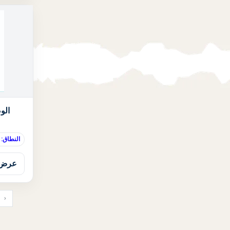
الو
النطاق:
عرض 
‹