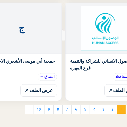
ج
الحالة: قيد الانتظار
صول الانساني للشراكة والتنمية
جمعية أبي موسى الأشعري الاج
فرع المهره
 محافظة
النطاق: —
الملف ↗
عرض الملف ↗
1
›
10
9
8
7
6
5
4
3
2