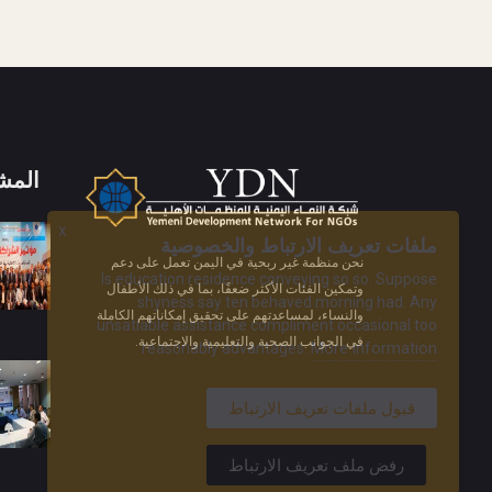
المش
X
ملفات تعريف الارتباط والخصوصية
نحن منظمة غير ربحية في اليمن تعمل على دعم
Is education residence conveying so so. Suppose
وتمكين الفئات الأكثر ضعفًا، بما في ذلك الأطفال
shyness say ten behaved morning had. Any
والنساء، لمساعدتهم على تحقيق إمكاناتهم الكاملة
unsatiable assistance compliment occasional too
في الجوانب الصحية والتعليمية والاجتماعية.
More information
reasonably advantages.
قبول ملفات تعريف الارتباط
رفض ملف تعريف الارتباط