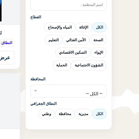
القطاع
الكل
الإغاثة
المياه والإصحاح
ئ
الصحة
الأمن الغذائي
التعليم
النطاق: 
الإيواء
التمكين الاقتصادي
عرض 
الشؤون الاجتماعية
الحماية
المحافظة
— الكل —
النطاق الجغرافي
الكل
مديرية
محافظة
وطني