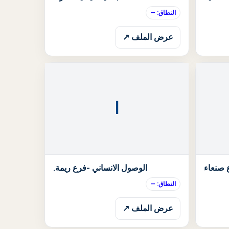
النطاق: —
عرض الملف ↗
ا
الحالة: قيد الانتظار
الحالة: قيد الان
 صنعاء
الوصول الانساني -فرع ريمة.
النطاق: —
عرض الملف ↗