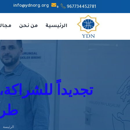
info@ydnorg.org
967734452781+
الرئيسية
من نحن
مجال
تجديداً للشراكة،
طري
الرئيسة