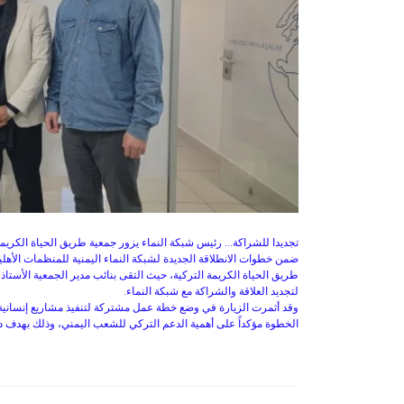
تجديدا للشراكة... رئيس شبكة النماء يزور جمعية طريق الحياة الكريمة
ضمن خطوات الانطلاقة الجديدة لشبكة النماء اليمنية للمنظمات الأهلية 
طريق الحياة الكريمة التركية، حيث التقى بنائب مدير الجمعية الأستاذ
لتجديد العلاقة والشراكة مع شبكة النماء.
وقد أثمرت الزيارة في وضع خطة عمل مشتركة لتنفيذ مشاريع إنسانية 
الخطوة مؤكداً على أهمية الدعم التركي للشعب اليمني، وذلك بهدف دع