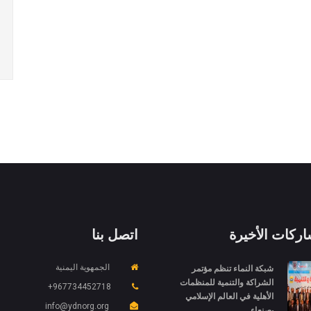
اركات الأخيرة
اتصل بنا
شبكة النماء تنظم مؤتمر
الجمهوية اليمنية
الشراكة والتنمية للمنظمات
967734452718+
الأهلية في العالم الإسلامي
info@ydnorg.org
بصنعاء