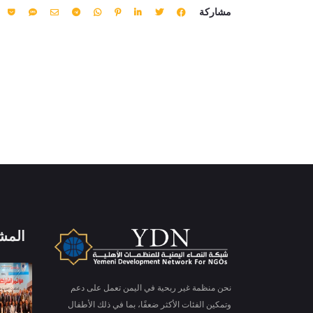
مشاركة
المش
X
ملفات تعريف الارتباط والخصوصية
نحن منظمة غير ربحية في اليمن تعمل على دعم
Is education residence conveying so so. Suppose
وتمكين الفئات الأكثر ضعفًا، بما في ذلك الأطفال