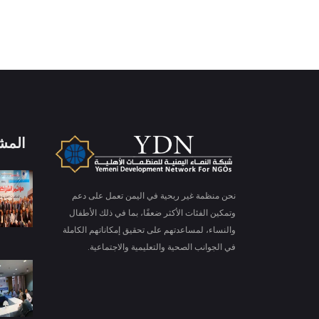
المش
X
ملفات تعريف الارتباط والخصوصية
نحن منظمة غير ربحية في اليمن تعمل على دعم
Is education residence conveying so so. Suppose
وتمكين الفئات الأكثر ضعفًا، بما في ذلك الأطفال
shyness say ten behaved morning had. Any
والنساء، لمساعدتهم على تحقيق إمكاناتهم الكاملة
unsatiable assistance compliment occasional too
في الجوانب الصحية والتعليمية والاجتماعية.
More information
reasonably advantages.
قبول ملفات تعريف الارتباط