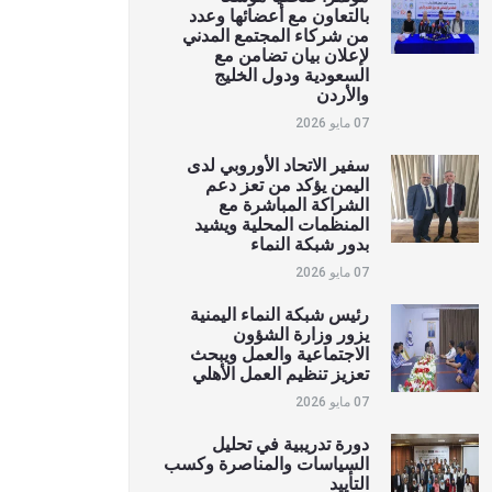
بالتعاون مع أعضائها وعدد
من شركاء المجتمع المدني
لإعلان بيان تضامن مع
السعودية ودول الخليج
والأردن
07 مايو 2026
سفير الاتحاد الأوروبي لدى
اليمن يؤكد من تعز دعم
الشراكة المباشرة مع
المنظمات المحلية ويشيد
بدور شبكة النماء
07 مايو 2026
رئيس شبكة النماء اليمنية
يزور وزارة الشؤون
الاجتماعية والعمل ويبحث
تعزيز تنظيم العمل الأهلي
07 مايو 2026
دورة تدريبية في تحليل
السياسات والمناصرة وكسب
التأييد