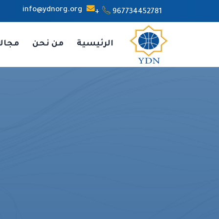
info@ydnorg.org
967734452781+
الرئيسية
من نحن
مجال