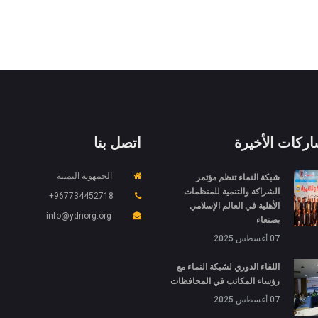
اركات الأخيرة
اتصل بنا
شبكة النماء تنظم مؤتمر
الجمهوية اليمنية
الشراكة والتنمية للمنظمات
967734452718+
الأهلية في العالم الإسلامي
info@ydnorg.org
بصنعاء
07 أغسطس 2025
اللقاء الدوري لشبكة النماء مع
رؤساء المكاتب في المحافظات
07 أغسطس 2025