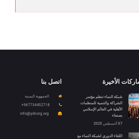
اركات الأخيرة
اتصل بنا
شبكة النماء تنظم مؤتمر
الجمهوية اليمنية
الشراكة والتنمية للمنظمات
967734452718+
الأهلية في العالم الإسلامي
info@ydnorg.org
بصنعاء
07 أغسطس 2025
اللقاء الدوري لشبكة النماء مع