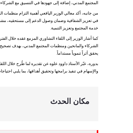
المجتمع المدني، إضافة إلى جهودها في التنسيق مع الشركاء ا
من جانبه، أكد معالي الوزير اليافعي أهمية التزام منظمات ال
في تعزيز الشفافية وضمان وصول الدعم إلى مستحقيه، مشددا
خدمة المجتمع وتعزيز التنمية.
كما أشار الوزير إلى اللقاء التشاوري المزمع عقده خلال الف
الشركاء والمانحين ومنظمات المجتمع المدني، بهدف تصحيح مس
يحقق أثراً تنموياً مستداماً.
بدوره، عبّر الأستاذ داوود علوه عن تقديره لما طُرح خلال الل
والإسهام في تنفيذ برامجها وتحقيق أهدافها، بما يلبي احتياجا
مكان الحدث