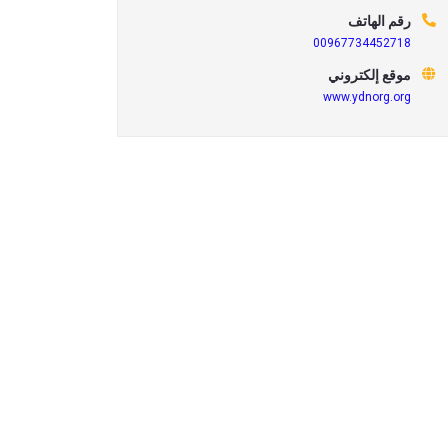
رقم الهاتف
00967734452718
موقع إلكتروني
www.ydnorg.org