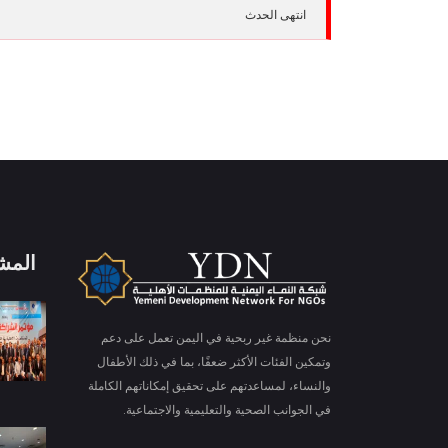
انتهى الحدث
المش
X
ملفات تعريف الارتباط والخصوصية
نحن منظمة غير ربحية في اليمن تعمل على دعم
Is education residence conveying so so. Suppose
وتمكين الفئات الأكثر ضعفًا، بما في ذلك الأطفال
shyness say ten behaved morning had. Any
والنساء، لمساعدتهم على تحقيق إمكاناتهم الكاملة
unsatiable assistance compliment occasional too
في الجوانب الصحية والتعليمية والاجتماعية.
More information
reasonably advantages.