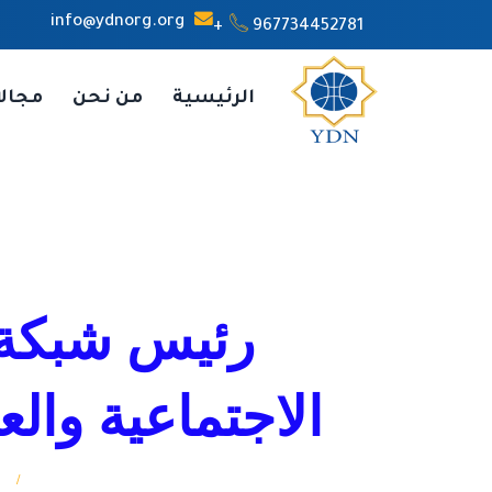
info@ydnorg.org
967734452781+
الرئيسية
من نحن
مجال
رئيس شبكة ا
الاجتماعية وال
الرئيسة