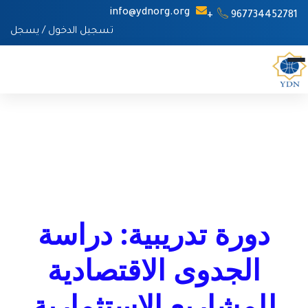
info@ydnorg.org
967734452781+
تسجيل الدخول
/
يسجل
دورة تدريبية: دراسة
الجدوى الاقتصادية
للمشاريع الاستثمارية