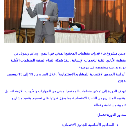
ضمن
مشروع بناء قدرات منظمات المجتمع المدني في اليمن
، وبدعم وتمويل من
منظمة الأيادي النقية للخدمات الإنسانية
، تنفذ
شبكة النماء اليمنية للمنظمات الأهلية
دورة تدريبية متخصصة في موضوع:
"دراسة الجدوى الاقتصادية للمشاريع الاستثمارية"
، خلال الفترة من
13 إلى 15 ديسمبر
.
2014
تهدف الدورة إلى تمكين منظمات المجتمع المدني من المهارات والأدوات اللازمة لتحليل
وتقييم المشاريع من الناحية الاقتصادية، بما يعزز قدرتها على تصميم وتنفيذ مشاريع
تنموية مستدامة وفعالة.
محاور الدورة تشمل:
المفاهيم الأساسية للجدوى الاقتصادية