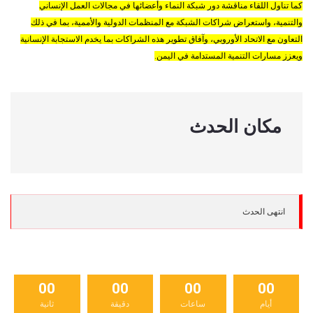
كما تناول اللقاء مناقشة دور شبكة النماء وأعضائها في مجالات العمل الإنساني
والتنمية، واستعراض شراكات الشبكة مع المنظمات الدولية والأممية، بما في ذلك
التعاون مع الاتحاد الأوروبي، وآفاق تطوير هذه الشراكات بما يخدم الاستجابة الإنسانية
ويعزز مسارات التنمية المستدامة في اليمن.
مكان الحدث
انتهى الحدث
00
00
00
00
أيام
ساعات
دقيقة
ثانية