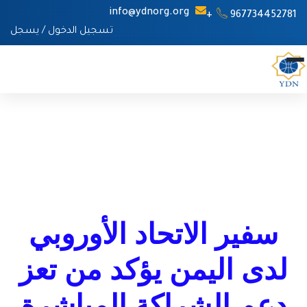
info@ydnorg.org
967734452781+
تسجيل الدخول
/
يسجل
سفير الاتحاد الأوروبي
لدى اليمن يؤكد من تعز
دعم الشراكة المباشرة