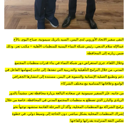
التقى سفير الاتحاد الأوروبي لدى اليمن، السيد باتريك سيمونية، صباح اليوم، بالأخ
عبدالإله سلام الدبعي، رئيس شبكة النماء اليمنية للمنظمات الأهلية – مكتب تعز، وذلك
ضمن زيارته إلى المحافظة.
وخلال اللقاء، جرى استعراض دور شبكة النماء في بناء قدرات منظمات المجتمع
المدني، من خلال البرامج التأهيلية والتدريبية التي تنفذها، إلى جانب إسهامها الفاعل في
دعم وتطبيع العملية الإنسانية والتنموية في اليمن، مستندة إلى انتشارها الجغرافي
الواسع وعلاقاتها المتنامية مع مختلف الشركاء.
من جانبه، عبّر السفير سيمونية عن سعادته البالغة بزيارة محافظة تعز، مشيداً بالدور
الريادي والبارز الذي تضطلع به منظمات المجتمع المدني في المحافظة، خاصة من خلال
برامج الشراكة مع المنظمات المحلية، وأكد أن المرحلة القادمة ستشهد توجهاً نحو
إشراك المنظمات المحلية بشكل مباشر، دون الحاجة إلى وسيط دولي، في خطوة
تعكس الثقة المتزايدة بقدراتها وكفاءتها.