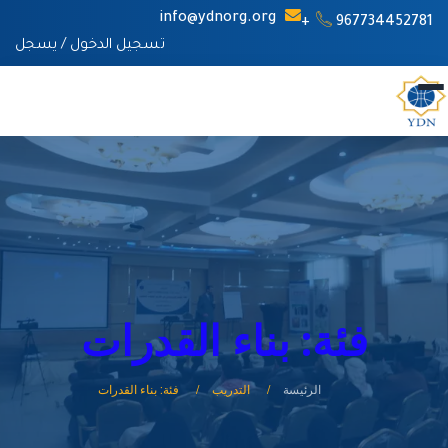
info@ydnorg.org
967734452781+
تسجيل الدخول
/
يسجل
فئة: بناء القدرات
الرئيسة
التدريب
فئة: بناء القدرات