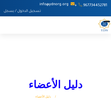
info@ydnorg.org
967734452781+
تسجيل الدخول
/
يسجل
دليل الأعضاء
الرئيسة
دليل الأعضاء