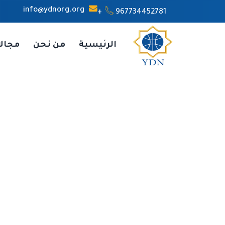
info@ydnorg.org
967734452781+
الرئيسية
من نحن
مجال