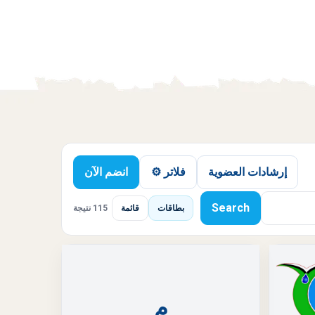
إرشادات العضوية
فلاتر ⚙️
انضم الآن
Search
بطاقات
قائمة
115 نتيجة
م