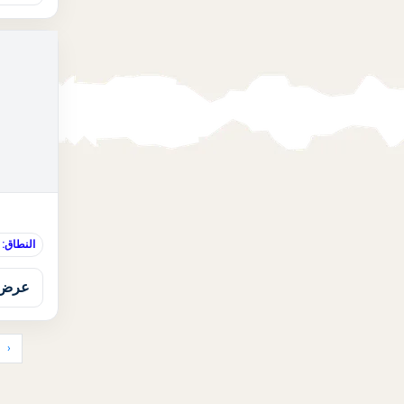
النطاق:
عرض 
‹