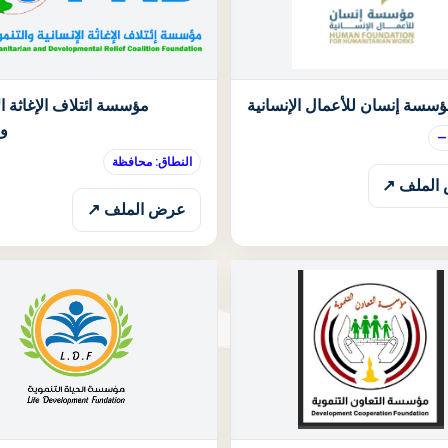
الحالة: قيد الانتظار
سسة إنسان للأعمال الإنسانية
مؤسسة ائتلاف الإغاثة ال
وا
—
النطاق: محافظة
الملف ↗
عرض الملف ↗