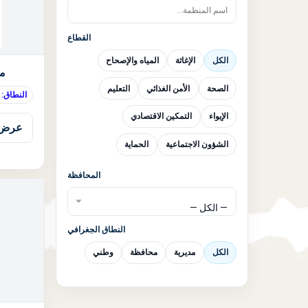
القطاع
الكل
الإغاثة
المياه والإصحاح
مؤ
الصحة
الأمن الغذائي
التعليم
النطاق: 
الإيواء
التمكين الاقتصادي
عرض 
الشؤون الاجتماعية
الحماية
المحافظة
— الكل —
النطاق الجغرافي
الكل
مديرية
محافظة
وطني