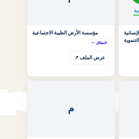
الحالة: قيد الانتظار
الحالة: قيد الان
إنسانية
مؤسسة الأرض الطيبة الاجتماعية
لتنموية
النطاق: —
عرض الملف ↗
م