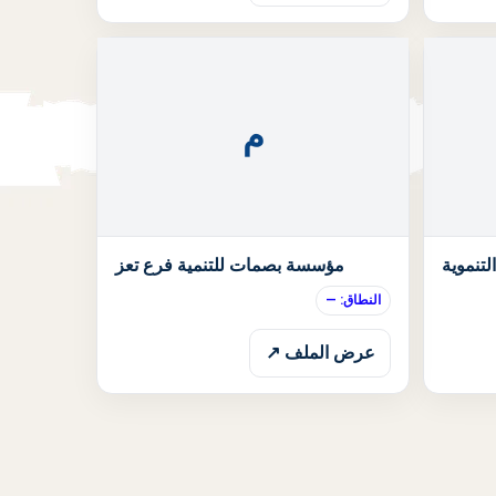
م
الحالة: قيد الانتظار
الحالة: قيد الان
لتنموية
مؤسسة بصمات للتنمية فرع تعز
النطاق: —
عرض الملف ↗