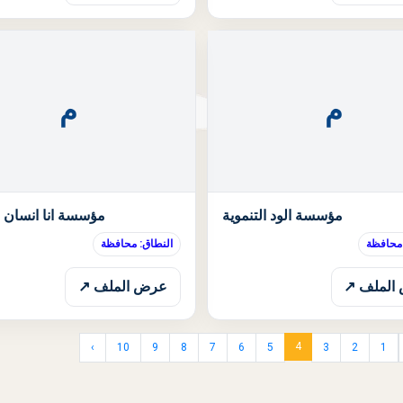
م
م
الحالة: قيد الانتظار
مؤسسة الود التنموية
مؤسسة انا انسان ا
 محافظة
النطاق: محافظة
الملف ↗
عرض الملف ↗
4
›
10
9
8
7
6
5
3
2
1