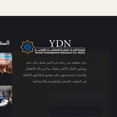
المش
X
ملفات تعريف الارتباط والخصوصية
نحن منظمة غير ربحية في اليمن تعمل على دعم
Is education residence conveying so so. Suppose
وتمكين الفئات الأكثر ضعفًا، بما في ذلك الأطفال
shyness say ten behaved morning had. Any
والنساء، لمساعدتهم على تحقيق إمكاناتهم الكاملة
unsatiable assistance compliment occasional too
في الجوانب الصحية والتعليمية والاجتماعية.
More information
reasonably advantages.
قبول ملفات تعريف الارتباط
رفض ملف تعريف الارتباط