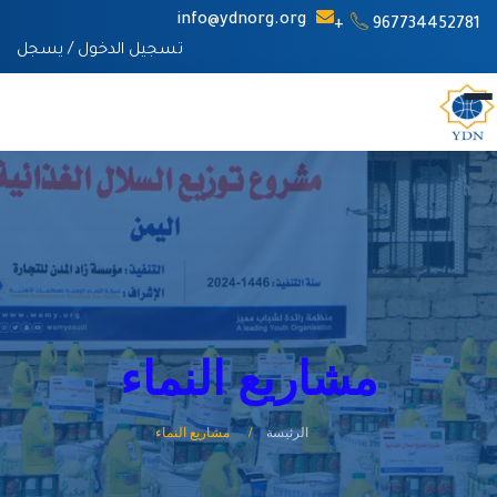
info@ydnorg.org
967734452781+
تسجيل الدخول
/
يسجل
مشاريع النماء
الرئيسة
مشاريع النماء