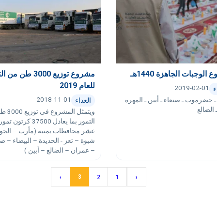
الوجبات الجاهزة 1440هـ
مشروع توزيع 3000 طن م
للعام 2019
2019-02-01
ء
2018-11-01
 حضرموت ـ صنعاء ـ أبين ـ المهرة
الغذاء
 الضالع
ويتمثل المش
التمور بما يعادل 37500 كرتو
عشر محافظات يمنية (مأرب – الج
شبوة – تعز - الحديدة – البيضاء – صن
– عمران – الضالع – أبين )
3
›
2
1
‹