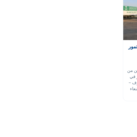
ن التمور
روع في توزيع 3000 طن من
ن تمور في
وف –
عاء