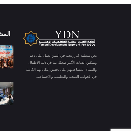
المش
X
ملفات تعريف الارتباط والخصوصية
نحن منظمة غير ربحية في اليمن تعمل على دعم
Is education residence conveying so so. Suppose
وتمكين الفئات الأكثر ضعفًا، بما في ذلك الأطفال
shyness say ten behaved morning had. Any
والنساء، لمساعدتهم على تحقيق إمكاناتهم الكاملة
unsatiable assistance compliment occasional too
في الجوانب الصحية والتعليمية والاجتماعية.
More information
reasonably advantages.
قبول ملفات تعريف الارتباط
رفض ملف تعريف الارتباط