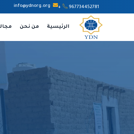
info@ydnorg.org
967734452781+
الرئيسية
من نحن
مجال