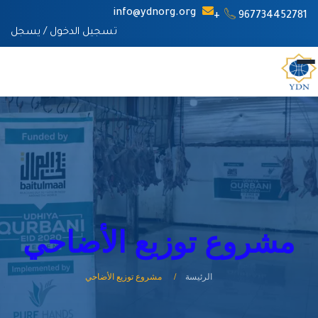
info@ydnorg.org
967734452781+
تسجيل الدخول
/
يسجل
مشروع توزيع الأضاحي
الرئيسة
مشروع توزيع الأضاحي