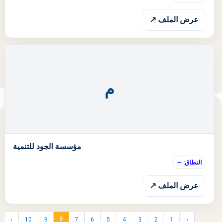
عرض الملف ↗
م
ا
مؤسسة الجود للتنمية
النطاق: —
عرض الملف ↗
8
›
10
9
7
6
5
4
3
2
1
‹