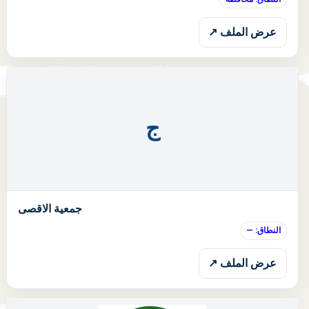
عرض الملف ↗
ج
ا
جمعية الاقصى
النطاق: —
عرض الملف ↗