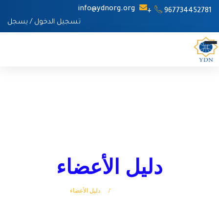
info@ydnorg.org
967734452781+
تسجيل الدخول
/
يسجل
دليل الأعضاء
الرئيسة
دليل الأعضاء