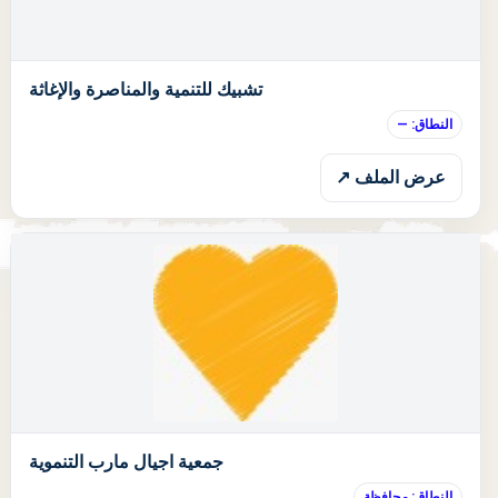
ا
تشبيك للتنمية والمناصرة والإغاثة
النطاق: —
عرض الملف ↗
ا
جمعية اجيال مارب التنموية
النطاق: محافظة