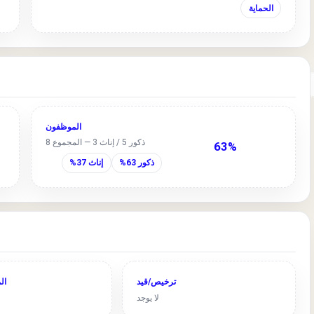
الحماية
الموظفون
ذكور 5 / إناث 3 — المجموع 8
63%
ذكور 63%
إناث 37%
ترخيص/قيد
ال
لا يوجد