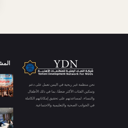
المش
X
ملفات تعريف الارتباط والخصوصية
نحن منظمة غير ربحية في اليمن تعمل على دعم
Is education residence conveying so so. Suppose
وتمكين الفئات الأكثر ضعفًا، بما في ذلك الأطفال
shyness say ten behaved morning had. Any
والنساء، لمساعدتهم على تحقيق إمكاناتهم الكاملة
unsatiable assistance compliment occasional too
More information
reasonably advantages.
في الجوانب الصحية والتعليمية والاجتماعية.
قبول ملفات تعريف الارتباط