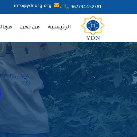
info@ydnorg.org
967734452781+
الرئيسية
من نحن
مجال
ا