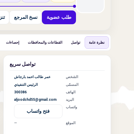
طلب عضوية
نسخ المرجع
تنزيل
نظرة عامة
تواصل
القطاعات والمحافظات
إحصاءات
تواصل سريع
الشخص
عمر طالب احمد بارجاش
المسمّى
الرئيس التنفيذي
الهاتف
300386
البريد
aljoodchd55@gmail.com
واتساب
فتح واتساب
الموقع
—