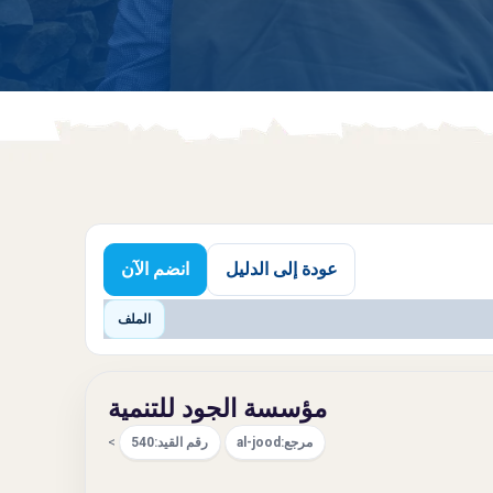
عودة إلى الدليل
انضم الآن
الملف
مؤسسة الجود للتنمية
مرجع:
al-jood
رقم القيد:
540
>