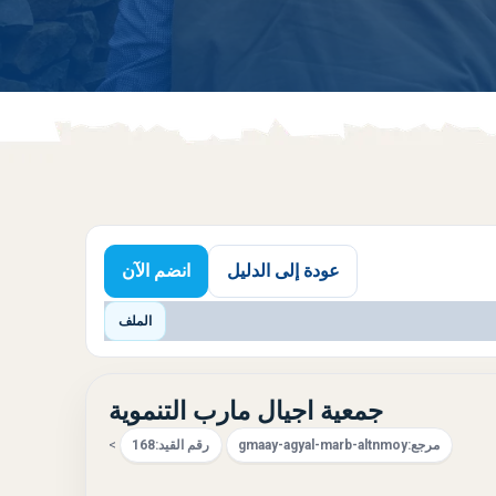
عودة إلى الدليل
انضم الآن
الملف
جمعية اجيال مارب التنموية
مرجع:
gmaay-agyal-marb-altnmoy
رقم القيد:
168
>