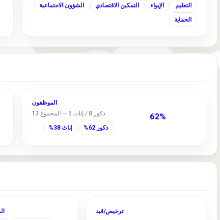
التعليم
الإيواء
التمكين الاقتصادي
الشؤون الاجتماعية
الحماية
الموظفون
ذكور 8 / إناث 5 — المجموع 13
62%
ذكور 62%
إناث 38%
ترخيص/قيد
ال