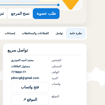
طلب عضوية
نسخ المرجع
تنزيل
نظرة عامة
تواصل
القطاعات والمحافظات
إحصاءات
تواصل سريع
الشخص
محمد احمد الحيدري
المسمّى
مسئول العلاقات
الهاتف
777866177
البريد
ydnorg8@gmail.com
واتساب
فتح واتساب
الموقع
الموقع ↗