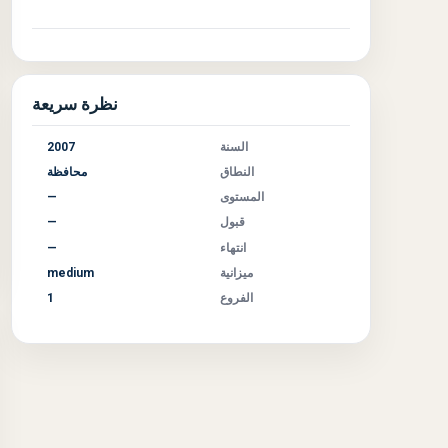
نظرة سريعة
السنة
2007
النطاق
محافظة
المستوى
—
قبول
—
انتهاء
—
ميزانية
medium
الفروع
1