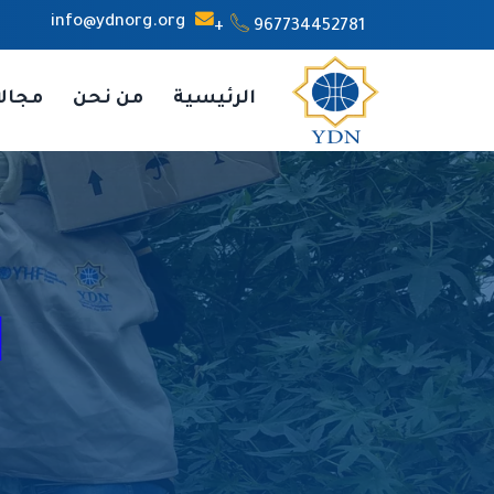
info@ydnorg.org
967734452781+
الرئيسية
من نحن
مجال
ا