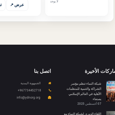
لا يوجد
عرض ↗
ت
اركات الأخيرة
اتصل بنا
شبكة النماء تنظم مؤتمر
الجمهوية اليمنية
الشراكة والتنمية للمنظمات
967734452718+
الأهلية في العالم الإسلامي
info@ydnorg.org
بصنعاء
07 أغسطس 2025
اللقاء الدوري لشبكة النماء مع