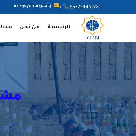
info@ydnorg.org
967734452781+
الرئيسية
من نحن
مجال
مشرو