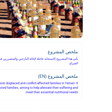
ملخص المشروع
الصراع
ملخص المشروع (EN)
st displaced and conflict-affected families in Yemen. It
cted families, aiming to help alleviate their suffering and
meet their essential nutritional needs.